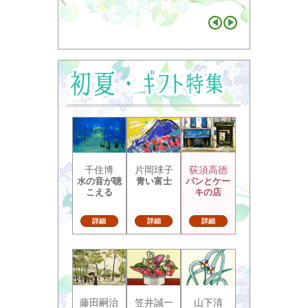
千住博
片岡球子
荻須高徳
水の音が聴
青い富士
パンとケー
こえる
キの店
詳細
詳細
詳細
藤田嗣治
笠井誠一
山下清