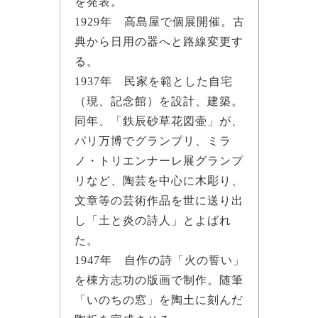
を発表。
1929年 高島屋で個展開催。古
典から日用の器へと路線変更す
る。
1937年 民家を範とした自宅
（現、記念館）を設計、建築。
同年、「鉄辰砂草花図壷」が、
パリ万博でグランプリ、ミラ
ノ・トリエンナーレ展グランプ
リなど、陶芸を中心に木彫り、
文章等の芸術作品を世に送り出
し「土と炎の詩人」とよばれ
た。
1947年 自作の詩「火の誓い」
を棟方志功の版画で制作。随筆
「いのちの窓」を陶土に刻んだ