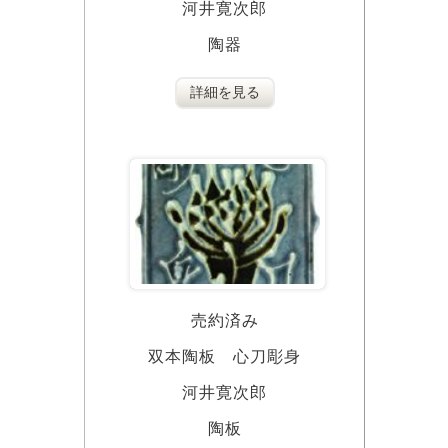
河井寛次郎
陶器
詳細を見る
売約済み
双本陶板 心刀彫身
河井寛次郎
陶板