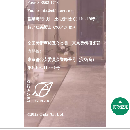
Fax:
03-3562-1748
Email:
info@oida-art.com
営業時間: 月～土(祝日除く) 10～19時
おいだ美術までのアクセス
全国美術商相互会会員（東京美術倶楽部
内開催）
東京都公安委員会登録番号（美術商）
第301062119040号
©2025 Oida-Art Ltd.