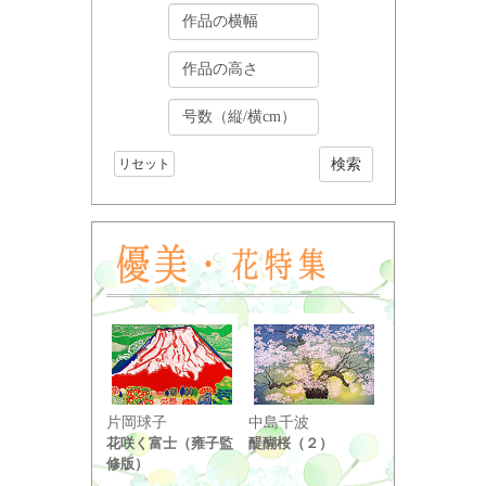
リセット
小野竹喬
片岡球子
中島千波
奥の細道句抄
花咲く富士（雍子監
醍醐桜（２）
り ...
修版）