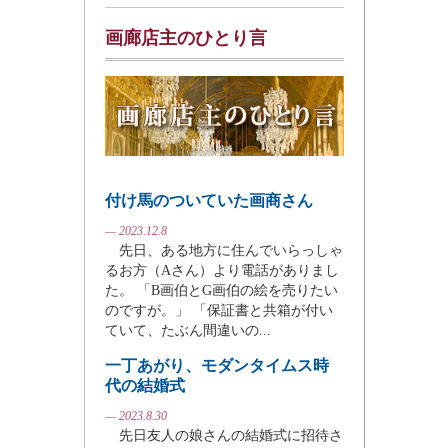
画廊店主のひとり言
付け馬のついていた画商さん
— 2023.12.8
先日、ある地方に住んでいらっしゃ
るお方（Aさん）より電話がありまし
た。 「B画伯とG画伯の絵を売りたい
のですが。」 「保証書と共箱が付い
ていて、たぶん間違いの...
一丁あがり、モダンタイムス時
代の結婚式
— 2023.8.30
先日友人の娘さんの結婚式に招待さ