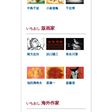
中島千波
小倉遊亀
千住博
版画家
いちおし
棟方志功
浜口陽三
長谷川潔
星襄一
池田満寿夫
斎藤清
海外作家
いちおし