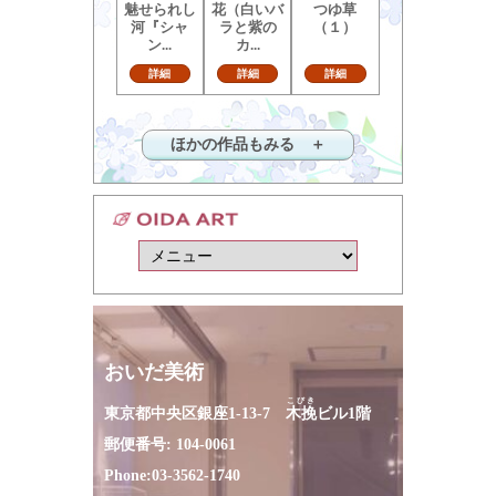
魅せられし
花（白いバ
つゆ草
河『シャ
ラと紫の
（１）
ン...
カ...
詳細
詳細
詳細
ほかの作品もみる ＋
おいだ美術
こびき
東京都中央区銀座1-13-7
木挽
ビル1階
郵便番号: 104-0061
Phone:
03-3562-1740