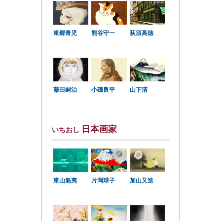
東郷青児
熊谷守一
荻須高徳
小磯良平
藤田嗣治
山下清
日本画家
いちおし
東山魁夷
片岡球子
加山又造