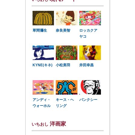
草間彌生
奈良美智
ロッカクア
ヤコ
KYNE(キネ)
小松美羽
井田幸昌
アンディ・
キース・ヘ
バンクシー
ウォーホル
リング
洋画家
いちおし