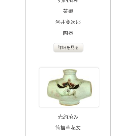
売約済み
茶碗
河井寛次郎
陶器
詳細を見る
売約済み
筒描草花文