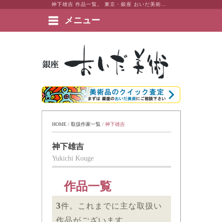
神下雄吉 作品一覧。 東京・銀座 おいだ美術。現代アート・日本画・洋画・版画・彫刻・陶芸など美術品の豊富な販売・買取実績ございます。
メニュー
絵画など美術品の販売と買取 | 東京・銀座 おいだ美術
HOME
 / 
取扱作家一覧
 / 
神下雄吉
神下雄吉
Yukichi Kouge
作品一覧
3
件。これまでに主な取扱い
作品がございます。