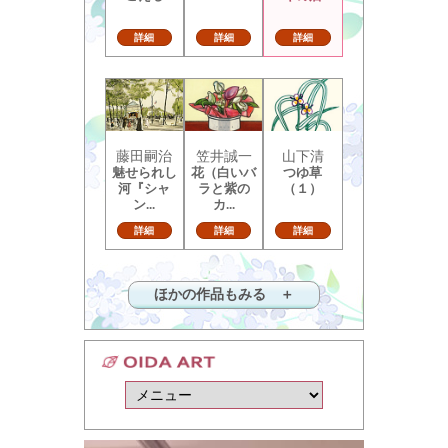
詳細
詳細
詳細
藤田嗣治
笠井誠一
山下清
魅せられし
花（白いバ
つゆ草
河『シャ
ラと紫の
（１）
ン...
カ...
詳細
詳細
詳細
ほかの作品もみる ＋