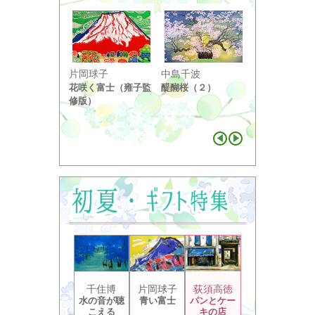
小野竹喬
片岡球子
中島千波
奥の細道句抄
花咲く富士（雍子監
醍醐桜（２）
り ...
修版）
千住博
片岡球子
荻須高徳
水の音が聴
青い富士
パンとケー
こえる
キの店