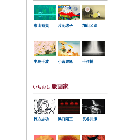
東山魁夷
片岡球子
加山又造
中島千波
小倉遊亀
千住博
版画家
いちおし
棟方志功
浜口陽三
長谷川潔