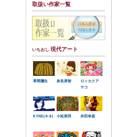
取扱い作家一覧
現代アート
いちおし
草間彌生
奈良美智
ロッカクア
ヤコ
KYNE(キネ)
小松美羽
井田幸昌