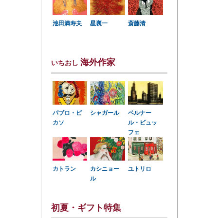
星襄一
池田満寿夫
斎藤清
海外作家
いちおし
パブロ・ピ
シャガール
ベルナー
カソ
ル・ビュッ
フェ
カトラン
カシニョー
ユトリロ
ル
初夏・ギフト特集