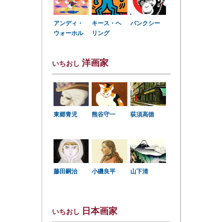
アンディ・
キース・ヘ
バンクシー
ウォーホル
リング
洋画家
いちおし
東郷青児
熊谷守一
荻須高徳
小磯良平
藤田嗣治
山下清
日本画家
いちおし