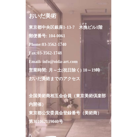
おいだ美術
こびき
東京都中央区銀座1-13-7
木挽
ビル1階
郵便番号: 104-0061
Phone:
03-3562-1740
Fax:
03-3562-1748
Email:
info@oida-art.com
営業時間: 月～土(祝日除く) 10～19時
おいだ美術までのアクセス
全国美術商相互会会員（東京美術倶楽部
内開催）
東京都公安委員会登録番号（美術商）
第301062119040号