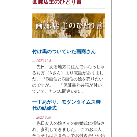
画廊店主のひとり言
付け馬のついていた画商さん
— 2023.12.8
先日、ある地方に住んでいらっしゃ
るお方（Aさん）より電話がありまし
た。 「B画伯とG画伯の絵を売りたい
のですが。」 「保証書と共箱が付い
ていて、たぶん間違いの...
一丁あがり、モダンタイムス時
代の結婚式
— 2023.8.30
先日友人の娘さんの結婚式に招待さ
れ、参列してきました。 このお二人
そもそもはお見合いでお付き合いが始