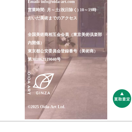
Email:
info@oida-art.com
営業時間: 月～土(祝日除く) 10～19時
おいだ美術までのアクセス
全国美術商相互会会員（東京美術倶楽部
内開催）
東京都公安委員会登録番号（美術商）
第301062119040号
©2025 Oida-Art Ltd.