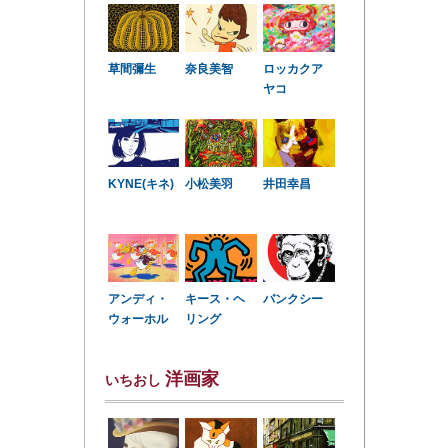
草間彌生
奈良美智
ロッカクア
ヤコ
KYNE(キネ)
小松美羽
井田幸昌
アンディ・
キース・ヘ
バンクシー
ウォーホル
リング
洋画家
いちおし