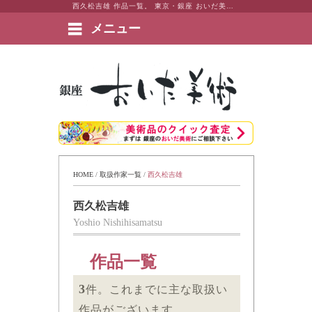
西久松吉雄 作品一覧。 東京・銀座 おいだ美術。現代アート・日本画・洋画・版画・彫刻・陶芸など美術品の豊富な販売・買取実績ございます。
メニュー
絵画など美術品の販売と買取 | 東京・銀座 おいだ美術
HOME
 / 
取扱作家一覧
 / 
西久松吉雄
西久松吉雄
Yoshio Nishihisamatsu
作品一覧
3
件。これまでに主な取扱い
作品がございます。