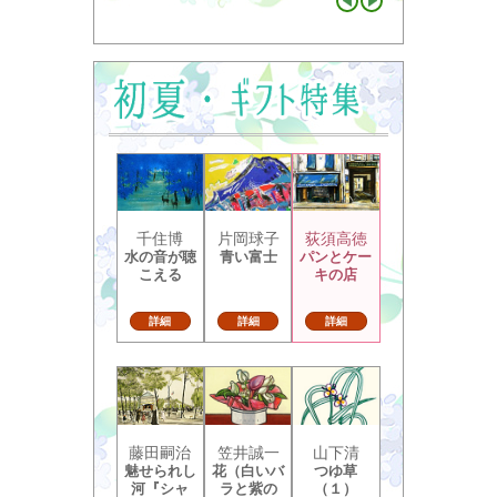
千住博
片岡球子
荻須高徳
水の音が聴
青い富士
パンとケー
こえる
キの店
詳細
詳細
詳細
藤田嗣治
笠井誠一
山下清
魅せられし
花（白いバ
つゆ草
河『シャ
ラと紫の
（１）