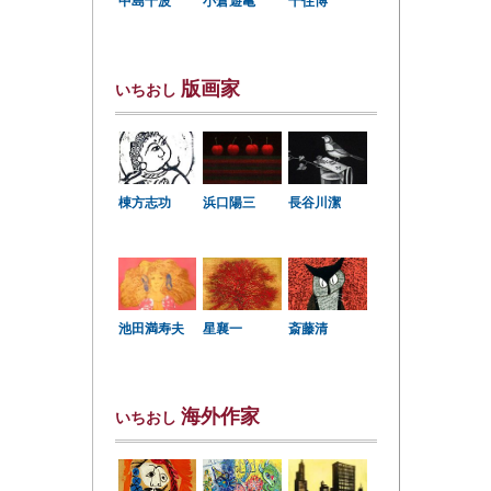
中島千波
小倉遊亀
千住博
版画家
いちおし
棟方志功
浜口陽三
長谷川潔
星襄一
池田満寿夫
斎藤清
海外作家
いちおし