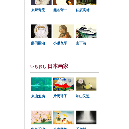
東郷青児
熊谷守一
荻須高徳
小磯良平
藤田嗣治
山下清
日本画家
いちおし
東山魁夷
片岡球子
加山又造