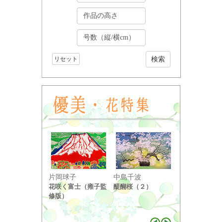
リセット
小野竹喬
片岡球子
中島千波
奥の細道句抄
花咲く富士（雍子監
醍醐桜（２）
り ...
修版）