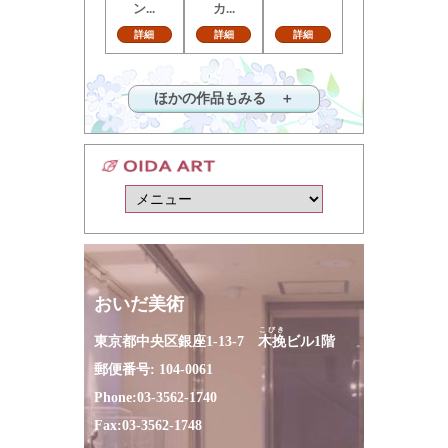
ン...
カ...
詳細
詳細
詳細
ほかの作品もみる ＋
おいだ美術
こびき
東京都中央区銀座1-13-7
木挽
ビル1階
郵便番号: 104-0061
Phone:
03-3562-1740
Fax:
03-3562-1748