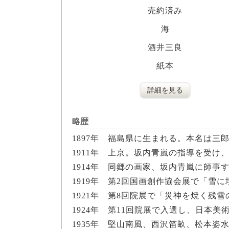
売約済み
海
酒井三良
紙本
詳細を見る
略歴
1897年 福島県に生まれる。本名は三
1911年 上京。坂内青嵐の指導を受け
1914年 同郷の画家、坂内青嵐に師事
1919年 第2回国画創作協会展で「雪
1921年 第8回院展で「災神を焼く残
1924年 第11回院展で入選し、日本
1935年 堅山南風、西沢笛畝、松本姿