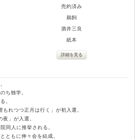
売約済み
鵜飼
酒井三良
紙本
詳細を見る
郎。
、のち独学。
する。
に埋もれつつ正月は行く」が初入選。
雪の夜」が入選。
美術院同人に推挙される。
水とともに伸々会を結成。