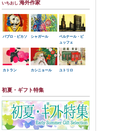
海外作家
いちおし
パブロ・ピカソ
シャガール
ベルナール・ビ
ュッフェ
カトラン
カシニョール
ユトリロ
初夏・ギフト特集