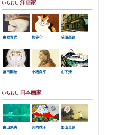
洋画家
いちおし
東郷青児
熊谷守一
荻須高徳
小磯良平
藤田嗣治
山下清
日本画家
いちおし
東山魁夷
片岡球子
加山又造