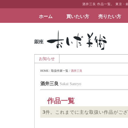
酒井三良 作品一覧。 東京
ホーム
買いたい方
売りたい方
絵画など美術品の販売と買取 | 東京・銀座 おい
 - 夏季休業のお知らせ
お知らせ
HOME
 / 
取扱作家一覧
 / 
酒井三良
酒井三良
Sakai Sanryo
作品一覧
3
件。これまでに主な取扱い作品がござ