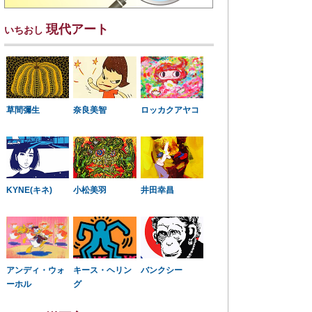
現代アート
いちおし
草間彌生
奈良美智
ロッカクアヤコ
KYNE(キネ)
小松美羽
井田幸昌
アンディ・ウォ
キース・ヘリン
バンクシー
ーホル
グ