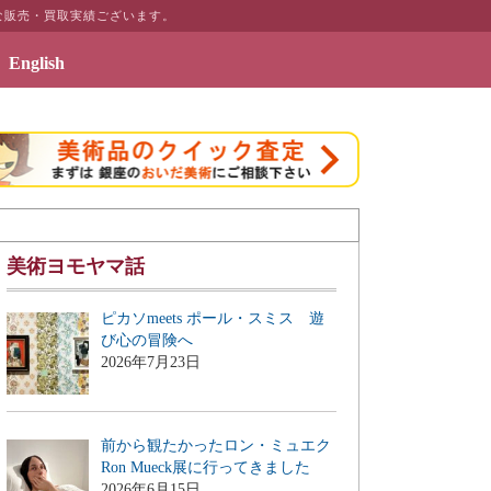
な販売・買取実績ございます。
English
リアのギャラリーページ「絵画のある暮らしを」を公開致しました
美術ヨモヤマ話
ピカソmeets ポール・スミス 遊
び心の冒険へ
2026年7月23日
前から観たかったロン・ミュエク
Ron Mueck展に行ってきました
2026年6月15日