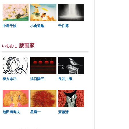
中島千波
小倉遊亀
千住博
版画家
いちおし
棟方志功
浜口陽三
長谷川潔
星襄一
池田満寿夫
斎藤清