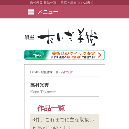
高村光雲 作品一覧。 東京・銀座 おいだ美術。現代アート・日本画・洋画・版画・彫刻・陶芸など美術品の豊富な販売・買取実績ございます。
メニュー
絵画など美術品の販売と買取 | 東京・銀座 おいだ美術
HOME
 / 
取扱作家一覧
 / 
高村光雲
高村光雲
Koun Takamura
作品一覧
3
件。これまでに主な取扱い
作品がございます。