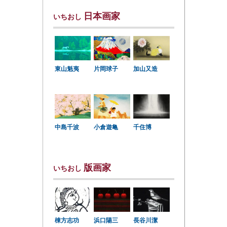
日本画家
いちおし
東山魁夷
片岡球子
加山又造
中島千波
小倉遊亀
千住博
版画家
いちおし
棟方志功
浜口陽三
長谷川潔