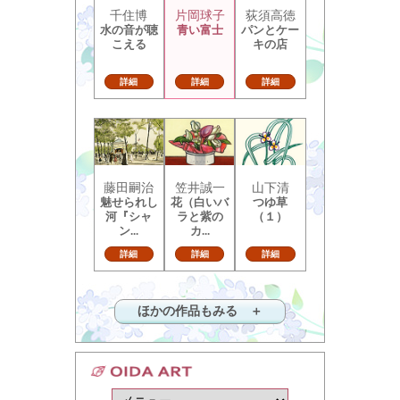
千住博
片岡球子
荻須高徳
水の音が聴
青い富士
パンとケー
こえる
キの店
詳細
詳細
詳細
藤田嗣治
笠井誠一
山下清
魅せられし
花（白いバ
つゆ草
河『シャ
ラと紫の
（１）
ン...
カ...
詳細
詳細
詳細
ほかの作品もみる ＋