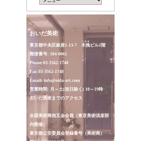
おいだ美術
こびき
東京都中央区銀座1-13-7
木挽
ビル1階
郵便番号: 104-0061
Phone:
03-3562-1740
Fax:
03-3562-1748
Email:
info@oida-art.com
営業時間: 月～土(祝日除く) 10～19時
おいだ美術までのアクセス
全国美術商相互会会員（東京美術倶楽部
内開催）
東京都公安委員会登録番号（美術商）