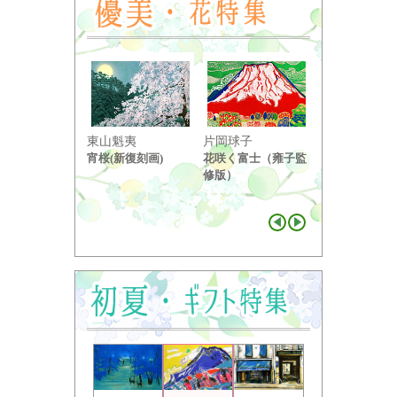
東山魁夷
片岡球子
中島千波
宵桜(新復刻画)
花咲く富士（雍子監
醍醐桜（２）
修版）