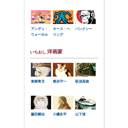
アンディ・
キース・ヘ
バンクシー
ウォーホル
リング
洋画家
いちおし
東郷青児
熊谷守一
荻須高徳
小磯良平
藤田嗣治
山下清