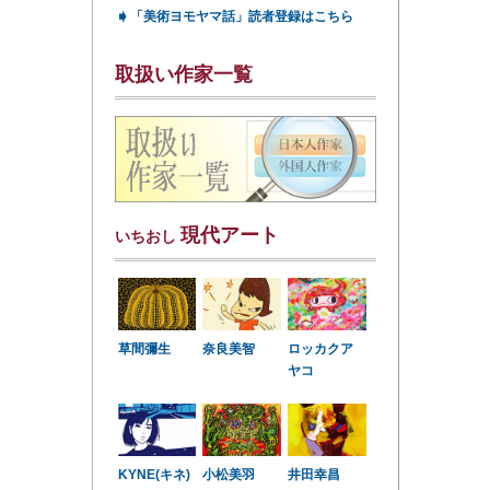
➧
「美術ヨモヤマ話」読者登録はこちら
取扱い作家一覧
現代アート
いちおし
草間彌生
奈良美智
ロッカクア
ヤコ
KYNE(キネ)
小松美羽
井田幸昌