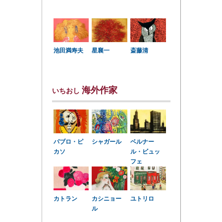
星襄一
池田満寿夫
斎藤清
海外作家
いちおし
パブロ・ピ
シャガール
ベルナー
カソ
ル・ビュッ
フェ
カトラン
カシニョー
ユトリロ
ル