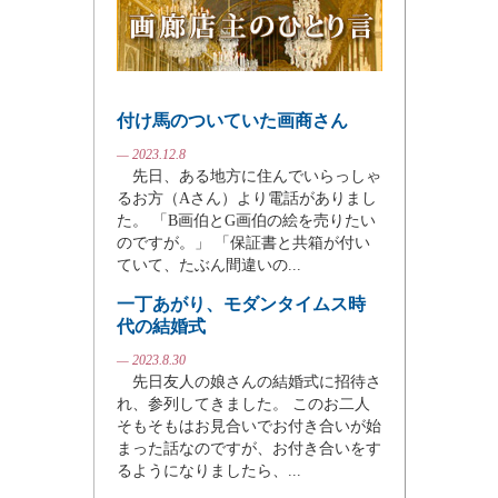
付け馬のついていた画商さん
— 2023.12.8
先日、ある地方に住んでいらっしゃ
るお方（Aさん）より電話がありまし
た。 「B画伯とG画伯の絵を売りたい
のですが。」 「保証書と共箱が付い
ていて、たぶん間違いの...
一丁あがり、モダンタイムス時
代の結婚式
— 2023.8.30
先日友人の娘さんの結婚式に招待さ
れ、参列してきました。 このお二人
そもそもはお見合いでお付き合いが始
まった話なのですが、お付き合いをす
るようになりましたら、...