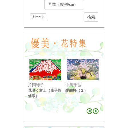
リセット
小野竹喬
片岡球子
中島千波
奥の細道句抄
花咲く富士（雍子監
醍醐桜（２）
り ...
修版）