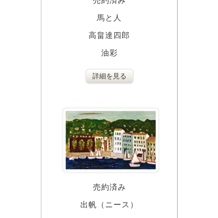
売約済み
馬と人
高畠達四郎
油彩
詳細を見る
売約済み
出帆（ニース）