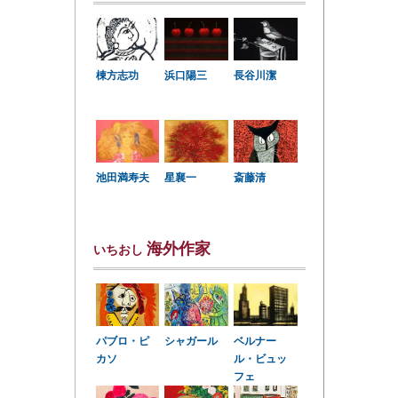
棟方志功
浜口陽三
長谷川潔
星襄一
池田満寿夫
斎藤清
海外作家
いちおし
パブロ・ピ
シャガール
ベルナー
カソ
ル・ビュッ
フェ