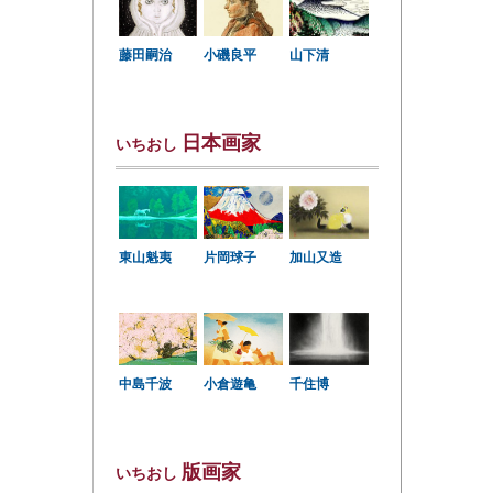
小磯良平
藤田嗣治
山下清
日本画家
いちおし
東山魁夷
片岡球子
加山又造
中島千波
小倉遊亀
千住博
版画家
いちおし