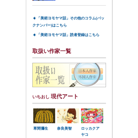
➧
「美術ヨモヤマ話」その他のコラム(バッ
クナンバー)はこちら
➧
「美術ヨモヤマ話」読者登録はこちら
取扱い作家一覧
現代アート
いちおし
草間彌生
奈良美智
ロッカクア
ヤコ