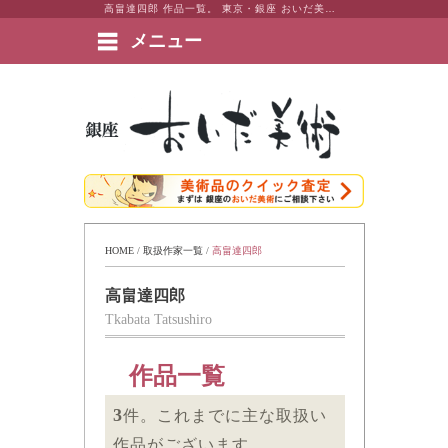
高畠達四郎 作品一覧。 東京・銀座 おいだ美術。現代アート・日本画・洋画・版画・彫刻・陶芸など美術品の豊富な販売・買取実績ございます。
メニュー
絵画など美術品の販売と買取 | 東京・銀座 おいだ美術
HOME
 / 
取扱作家一覧
 / 
高畠達四郎
高畠達四郎
Tkabata Tatsushiro
作品一覧
3
件。これまでに主な取扱い
作品がございます。