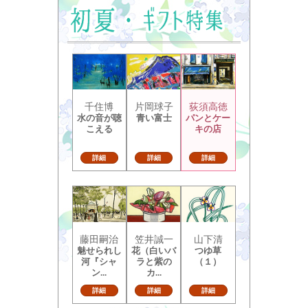
千住博
片岡球子
荻須高徳
水の音が聴
青い富士
パンとケー
こえる
キの店
詳細
詳細
詳細
藤田嗣治
笠井誠一
山下清
魅せられし
花（白いバ
つゆ草
河『シャ
ラと紫の
（１）
ン...
カ...
詳細
詳細
詳細