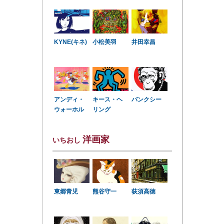
KYNE(キネ)
小松美羽
井田幸昌
アンディ・
キース・ヘ
バンクシー
ウォーホル
リング
洋画家
いちおし
東郷青児
熊谷守一
荻須高徳