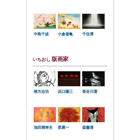
中島千波
小倉遊亀
千住博
版画家
いちおし
棟方志功
浜口陽三
長谷川潔
星襄一
池田満寿夫
斎藤清