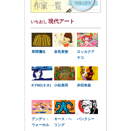
現代アート
いちおし
草間彌生
奈良美智
ロッカクア
ヤコ
KYNE(キネ)
小松美羽
井田幸昌
アンディ・
キース・ヘ
バンクシー
ウォーホル
リング