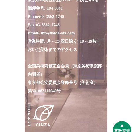
東京都中央区銀座1-13-7
木挽
ビル1階
郵便番号: 104-0061
Phone:
03-3562-1740
Fax:
03-3562-1748
Email:
info@oida-art.com
営業時間: 月～土(祝日除く) 10～19時
おいだ美術までのアクセス
全国美術商相互会会員（東京美術倶楽部
内開催）
東京都公安委員会登録番号（美術商）
第301062119040号