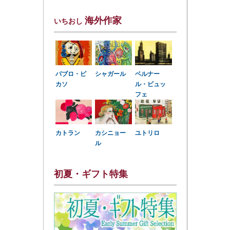
海外作家
いちおし
パブロ・ピ
シャガール
ベルナー
カソ
ル・ビュッ
フェ
カトラン
カシニョー
ユトリロ
ル
初夏・ギフト特集