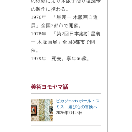
の依頼により木版手摺り塩瀬帯
の製作に携わる。
1976年 「星襄一 木版画自選
展」全国7都市で開催。
1978年 「第2回日本縦断 星襄
一 木版画展」全国8都市で開
催。
1979年 死去。享年66歳。
美術ヨモヤマ話
ピカソmeets ポール・ス
ミス 遊び心の冒険へ
2026年7月23日