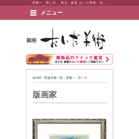
星襄一「青い木」 東京・銀座 おいだ美術。現代アート・日本画・洋画・版画・彫刻・陶芸など美術品の豊富な販売・買取実績ございます。
メニュー
絵画など美術品の販売と買取 | 東京・銀座 おいだ美術
HOME
 / 
取扱作家一覧
 / 
星襄一
 / 
青い木
版画家