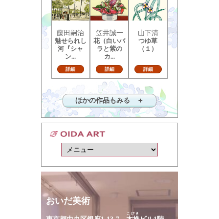
藤田嗣治
笠井誠一
山下清
魅せられし
花（白いバ
つゆ草
河『シャ
ラと紫の
（１）
ン...
カ...
詳細
詳細
詳細
ほかの作品もみる ＋
おいだ美術
こびき