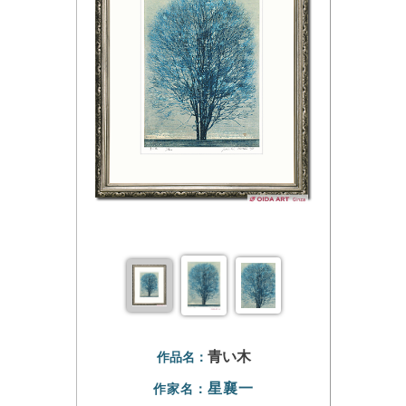
青い木
作品名：
星襄一
作家名：