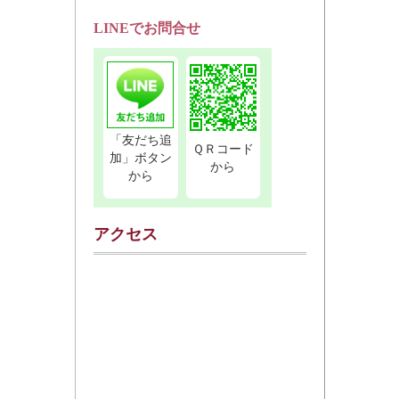
LINEでお問合せ
「友だち追
ＱＲコード
加」ボタン
から
から
アクセス