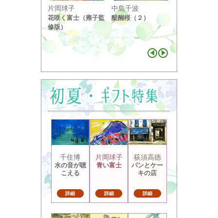
小野竹喬
片岡球子
中島千波
奥の細道句抄
花咲く富士（雍子監
醍醐桜（２）
り ...
修版）
千住博
片岡球子
荻須高徳
水の音が聴
青い富士
パンとケー
こえる
キの店
詳細
詳細
詳細