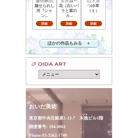
藤田嗣治
笠井誠一
山下清
魅せられし
花（白いバ
つゆ草
河『シャ
ラと紫の
（１）
ン...
カ...
詳細
詳細
詳細
ほかの作品もみる ＋
おいだ美術
こびき
東京都中央区銀座1-13-7
木挽
ビル1階
郵便番号: 104-0061
Phone:
03-3562-1740