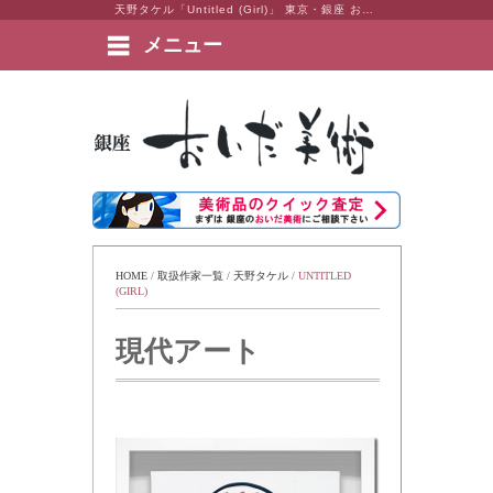
天野タケル「Untitled (Girl)」 東京・銀座 おいだ美術。現代アート・日本画・洋画・版画・彫刻・陶芸など美術品の豊富な販売・買取実績ございます。
メニュー
絵画など美術品の販売と買取 | 東京・銀座 おいだ美術
HOME
 / 
取扱作家一覧
 / 
天野タケル
 / 
UNTITLED 
(GIRL)
現代アート