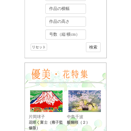
リセット
小野竹喬
片岡球子
中島千波
奥の細道句抄
花咲く富士（雍子監
醍醐桜（２）
り ...
修版）