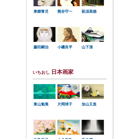
東郷青児
熊谷守一
荻須高徳
小磯良平
藤田嗣治
山下清
日本画家
いちおし
東山魁夷
片岡球子
加山又造