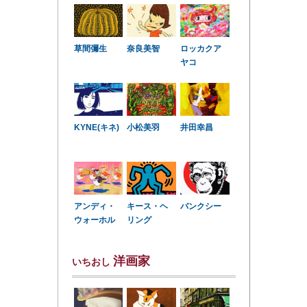
草間彌生
奈良美智
ロッカクア
ヤコ
KYNE(キネ)
小松美羽
井田幸昌
アンディ・
キース・ヘ
バンクシー
ウォーホル
リング
洋画家
いちおし