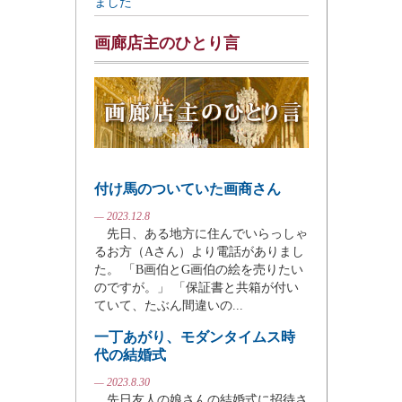
ました
画廊店主のひとり言
付け馬のついていた画商さん
— 2023.12.8
先日、ある地方に住んでいらっしゃ
るお方（Aさん）より電話がありまし
た。 「B画伯とG画伯の絵を売りたい
のですが。」 「保証書と共箱が付い
ていて、たぶん間違いの...
一丁あがり、モダンタイムス時
代の結婚式
— 2023.8.30
先日友人の娘さんの結婚式に招待さ