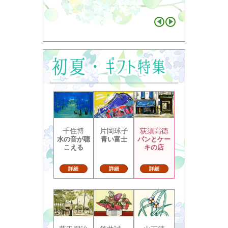
千住博
片岡球子
荻須高徳
水の音が聴
青い富士
パンとケー
こえる
キの店
詳細
詳細
詳細