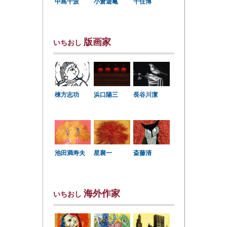
中島千波
小倉遊亀
千住博
版画家
いちおし
棟方志功
浜口陽三
長谷川潔
星襄一
池田満寿夫
斎藤清
海外作家
いちおし