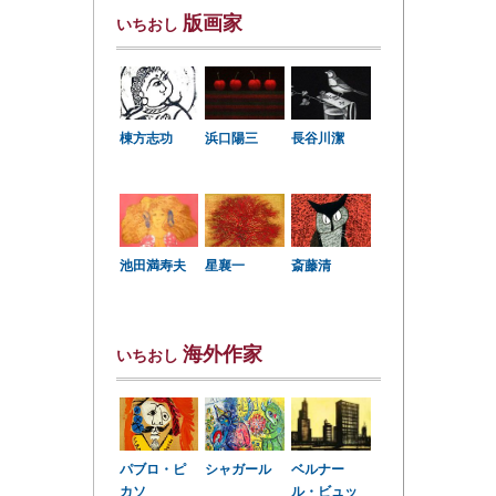
版画家
いちおし
棟方志功
浜口陽三
長谷川潔
星襄一
池田満寿夫
斎藤清
海外作家
いちおし
パブロ・ピ
シャガール
ベルナー
カソ
ル・ビュッ