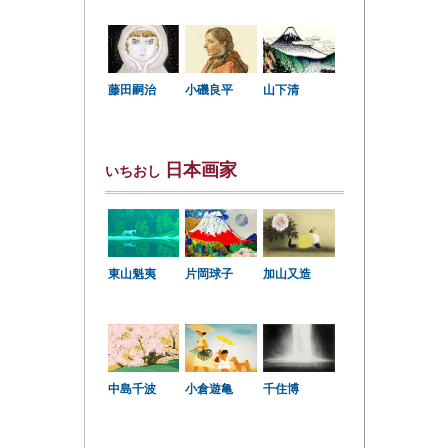
小磯良平
藤田嗣治
山下清
日本画家
いちおし
東山魁夷
片岡球子
加山又造
中島千波
小倉遊亀
千住博