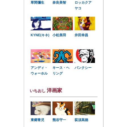
草間彌生
奈良美智
ロッカクア
ヤコ
KYNE(キネ)
小松美羽
井田幸昌
アンディ・
キース・ヘ
バンクシー
ウォーホル
リング
洋画家
いちおし
東郷青児
熊谷守一
荻須高徳