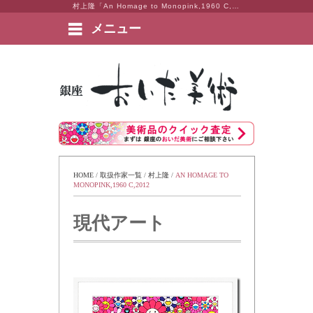
村上隆「An Homage to Monopink,1960 C,2012」 東京・銀座 おいだ美術。現代アート・日本画・洋画・版画・彫刻・陶芸など美術品の豊富な販売・買取実績ございます。
メニュー
絵画など美術品の販売と買取 | 東京・銀座 おいだ美術
HOME
 / 
取扱作家一覧
 / 
村上隆
 / 
AN HOMAGE TO 
MONOPINK,1960 C,2012
現代アート