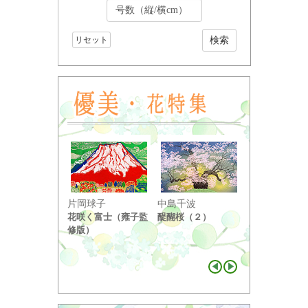
リセット
小野竹喬
片岡球子
中島千波
奥の細道句抄
花咲く富士（雍子監
醍醐桜（２）
り ...
修版）