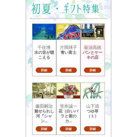
千住博
片岡球子
荻須高徳
水の音が聴
青い富士
パンとケー
こえる
キの店
詳細
詳細
詳細
藤田嗣治
笠井誠一
山下清
魅せられし
花（白いバ
つゆ草
河『シャ
ラと紫の
（１）
ン...
カ...
詳細
詳細
詳細