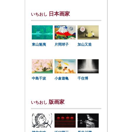
日本画家
いちおし
東山魁夷
片岡球子
加山又造
中島千波
小倉遊亀
千住博
版画家
いちおし