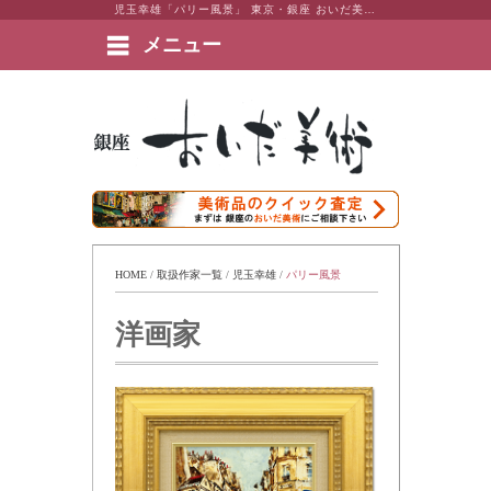
児玉幸雄「パリー風景」 東京・銀座 おいだ美術。現代アート・日本画・洋画・版画・彫刻・陶芸など美術品の豊富な販売・買取実績ございます。
メニュー
絵画など美術品の販売と買取 | 東京・銀座 おいだ美術
HOME
 / 
取扱作家一覧
 / 
児玉幸雄
 / 
パリー風景
洋画家