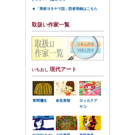
➧
「美術ヨモヤマ話」読者登録はこちら
取扱い作家一覧
現代アート
いちおし
草間彌生
奈良美智
ロッカクア
ヤコ