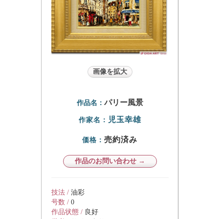
画像を拡大
パリー風景
作品名：
児玉幸雄
作家名：
売約済み
価格：
作品のお問い合わせ →
技法 /
油彩
号数 /
0
作品状態 /
良好