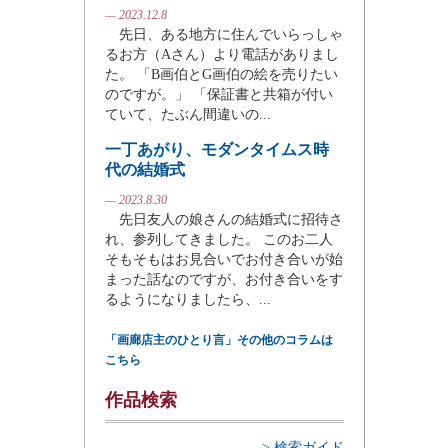
— 2023.12.8
先日、ある地方に住んでいらっしゃ
るお方（Aさん）より電話がありまし
た。 「B画伯とG画伯の絵を売りたい
のですが。」 「保証書と共箱が付い
ていて、たぶん間違いの...
一丁あがり、モダンタイムス時
代の結婚式
— 2023.8.30
先日友人の娘さんの結婚式に招待さ
れ、参列してきました。 このお二人
そもそもはお見合いでお付き合いが始
まった話なのですが、お付き合いをす
るようになりましたら、...
「画廊店主のひとり言」その他のコラムは
こちら
作品検索
> 検索ガイド