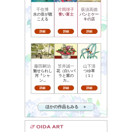
千住博
片岡球子
荻須高徳
水の音が聴
青い富士
パンとケー
こえる
キの店
詳細
詳細
詳細
藤田嗣治
笠井誠一
山下清
魅せられし
花（白いバ
つゆ草
河『シャ
ラと紫の
（１）
ン...
カ...
詳細
詳細
詳細
ほかの作品もみる ＋