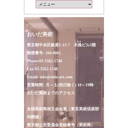
おいだ美術
こびき
東京都中央区銀座1-13-7
木挽
ビル1階
郵便番号: 104-0061
Phone:
03-3562-1740
Fax:
03-3562-1748
Email:
info@oida-art.com
営業時間: 月～土(祝日除く) 10～19時
おいだ美術までのアクセス
全国美術商相互会会員（東京美術倶楽部
内開催）
東京都公安委員会登録番号（美術商）