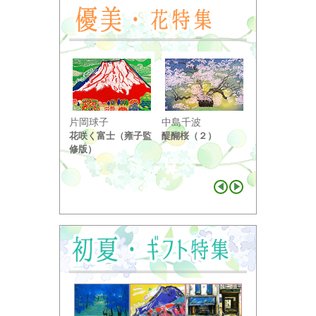
小野竹喬
片岡球子
中島千波
奥の細道句抄
花咲く富士（雍子監
醍醐桜（２）
り ...
修版）