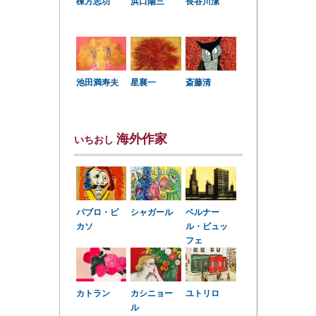
棟方志功
浜口陽三
長谷川潔
星襄一
池田満寿夫
斎藤清
海外作家
いちおし
パブロ・ピ
シャガール
ベルナー
カソ
ル・ビュッ
フェ
カトラン
カシニョー
ユトリロ
ル