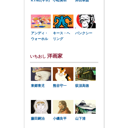
KYNE(キネ)
小松美羽
井田幸昌
アンディ・
キース・ヘ
バンクシー
ウォーホル
リング
洋画家
いちおし
東郷青児
熊谷守一
荻須高徳
小磯良平
藤田嗣治
山下清