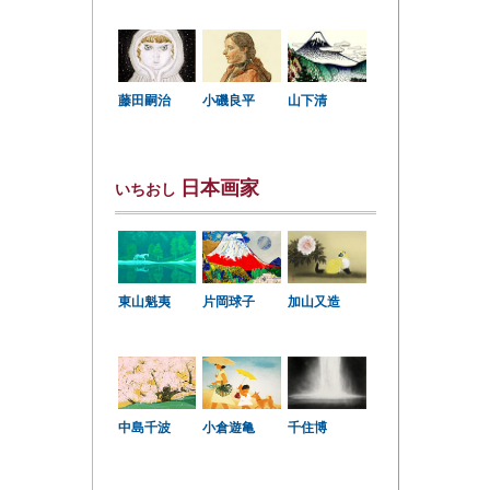
小磯良平
藤田嗣治
山下清
日本画家
いちおし
東山魁夷
片岡球子
加山又造
中島千波
小倉遊亀
千住博