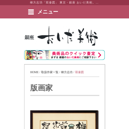
棟方志功「双壷図」 東京・銀座 おいだ美術。現代アート・日本画・洋画・版画・彫刻・陶芸など美術品の豊富な販売・買取実績ございます。
メニュー
絵画など美術品の販売と買取 | 東京・銀座 おいだ美術
HOME
 / 
取扱作家一覧
 / 
棟方志功
 / 
双壷図
版画家