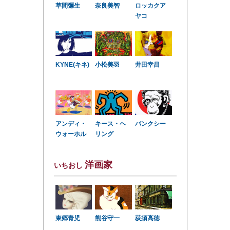
草間彌生
奈良美智
ロッカクア
ヤコ
KYNE(キネ)
小松美羽
井田幸昌
アンディ・
キース・ヘ
バンクシー
ウォーホル
リング
洋画家
いちおし
東郷青児
熊谷守一
荻須高徳