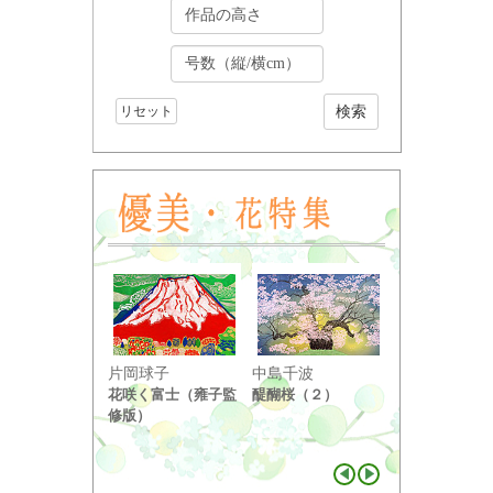
リセット
小野竹喬
片岡球子
中島千波
奥の細道句抄
花咲く富士（雍子監
醍醐桜（２）
り ...
修版）