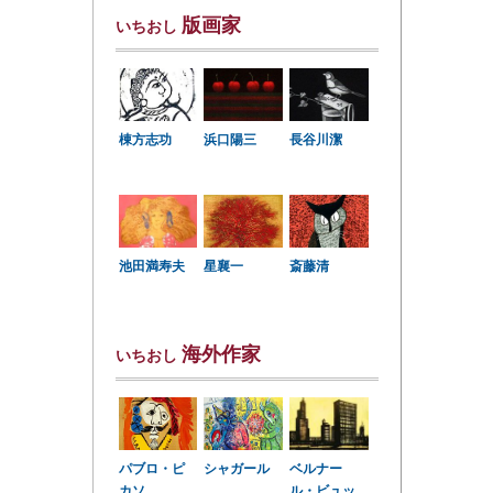
版画家
いちおし
棟方志功
浜口陽三
長谷川潔
星襄一
池田満寿夫
斎藤清
海外作家
いちおし
パブロ・ピ
シャガール
ベルナー
カソ
ル・ビュッ