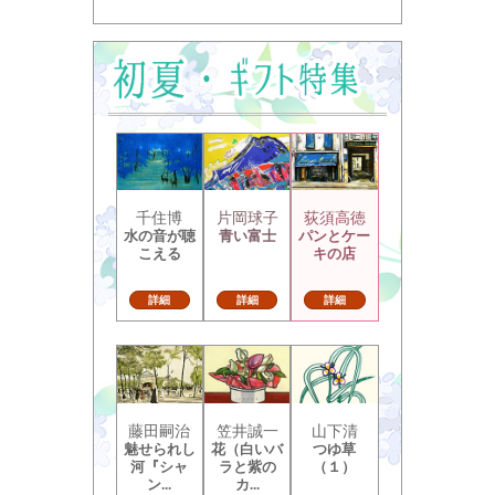
千住博
片岡球子
荻須高徳
水の音が聴
青い富士
パンとケー
こえる
キの店
詳細
詳細
詳細
藤田嗣治
笠井誠一
山下清
魅せられし
花（白いバ
つゆ草
河『シャ
ラと紫の
（１）
ン...
カ...