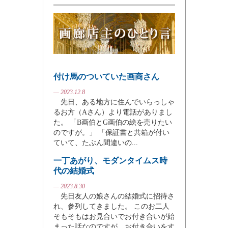
付け馬のついていた画商さん
— 2023.12.8
先日、ある地方に住んでいらっしゃ
るお方（Aさん）より電話がありまし
た。 「B画伯とG画伯の絵を売りたい
のですが。」 「保証書と共箱が付い
ていて、たぶん間違いの...
一丁あがり、モダンタイムス時
代の結婚式
— 2023.8.30
先日友人の娘さんの結婚式に招待さ
れ、参列してきました。 このお二人
そもそもはお見合いでお付き合いが始
まった話なのですが、お付き合いをす