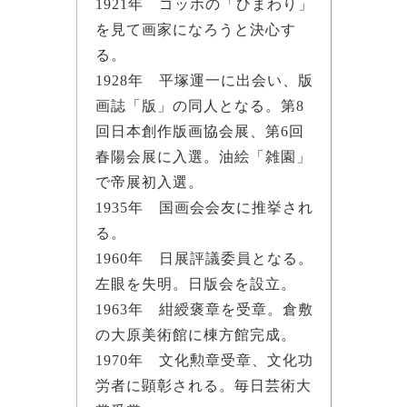
1921年 ゴッホの「ひまわり」
を見て画家になろうと決心す
る。
1928年 平塚運一に出会い、版
画誌「版」の同人となる。第8
回日本創作版画協会展、第6回
春陽会展に入選。油絵「雑園」
で帝展初入選。
1935年 国画会会友に推挙され
る。
1960年 日展評議委員となる。
左眼を失明。日版会を設立。
1963年 紺綬褒章を受章。倉敷
の大原美術館に棟方館完成。
1970年 文化勲章受章、文化功
労者に顕彰される。毎日芸術大