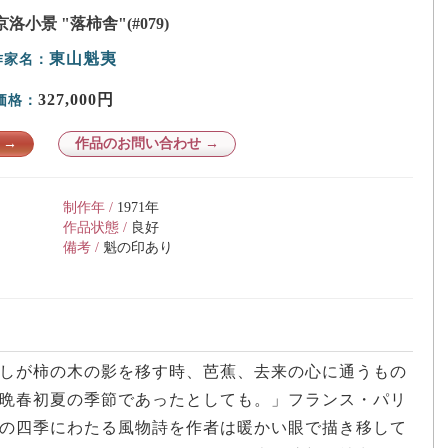
京洛小景 "落柿舎"(#079)
東山魁夷
作家名：
327,000円
価格：
 →
作品のお問い合わせ →
制作年 /
1971年
作品状態 /
良好
備考 /
魁の印あり
しが柿の木の影を移す時、芭蕉、去来の心に通うもの
晩春初夏の季節であったとしても。」フランス・パリ
の四季にわたる風物詩を作者は暖かい眼で描き移して