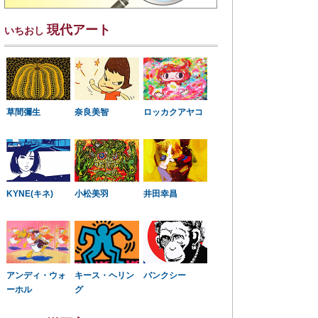
現代アート
いちおし
草間彌生
奈良美智
ロッカクアヤコ
KYNE(キネ)
小松美羽
井田幸昌
アンディ・ウォ
キース・ヘリン
バンクシー
ーホル
グ