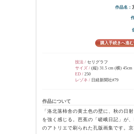
作品名：
購入手続きへ進む
技法 /
セリグラフ
サイズ /
(縦) 31.5 cm (横) 45cm
ED /
250
レゾネ /
日経新聞社#79
作品について
「洛北落柿舎の黄土色の壁に、秋の日射
を強く感じる。芭蕉の「嵯峨日記」が、
のアトリエで刷られた孔版画集です。京