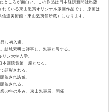
たところが面白い。この作品は日本経済新聞社出版
に掲載されている東山魁夷オリジナル版画作品です。原画は
長野県信濃美術館・東山魁夷館所蔵）になります。
出品し初入選。
業。結城素明に師事し、魁夷と号する。
ベルリン大学入学。
が日本画院賞第一席となる。
して顕彰される。
が開催され訪独。
が開催される。
画業60年の歩み、東山魁夷展」開催