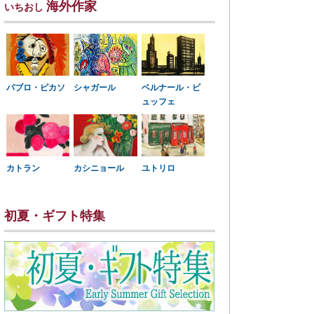
海外作家
いちおし
パブロ・ピカソ
シャガール
ベルナール・ビ
ュッフェ
カトラン
カシニョール
ユトリロ
初夏・ギフト特集