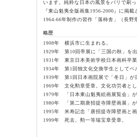
います。純粋な日本の風景をパリで刷っ
『東山魁夷全版画集1956-2000』
1964-66年制作の習作「落柿舎」（
略歴
1908年 横浜市に生まれる。
1929年 第10回帝展に「三国の秋」を
1931年 東京日本美術学校日本画科卒
1934年 第1回独文化交換学生として
1939年 第1回日本画院展で「冬日」
1969年 文化勲章受章。文化功労者と
1979年 「日本東山魁夷絵画展覧会」
1980年 「第二期唐招提寺障壁画展」
1995年 米寿記念「唐招提寺障壁画と
1999年 死去。勲一等瑞宝章受章。