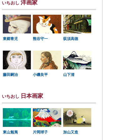
洋画家
いちおし
東郷青児
熊谷守一
荻須高徳
小磯良平
藤田嗣治
山下清
日本画家
いちおし
東山魁夷
片岡球子
加山又造