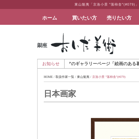
東山魁夷「京洛小景 "落柿舎"(#0
ホーム
買いたい方
売りたい方
絵画など美術品の販売と買取 | 東京・銀座 おい
8月7日 - アートとインテリアのギャラリーページ「絵画のある暮らしを」
お知らせ
HOME
 / 
取扱作家一覧
 / 
東山魁夷
 / 
京洛小景 "落柿舎"(#079)
日本画家