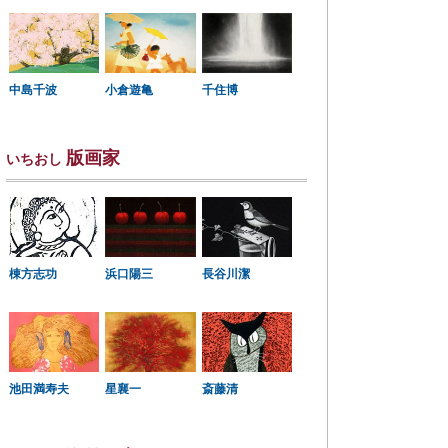
中島千波
小倉遊亀
千住博
版画家
いちおし
棟方志功
浜口陽三
長谷川潔
星襄一
池田満寿夫
斎藤清