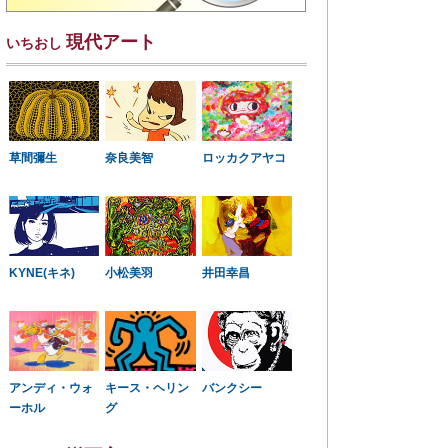
現代アート
いちおし
草間彌生
奈良美智
ロッカクアヤコ
KYNE(キネ)
小松美羽
井田幸昌
アンディ・ウォ
キース・ヘリン
バンクシー
ーホル
グ