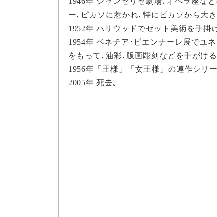
1946年 シャンゼリゼ劇場､オペラ座な
ー､ピカソに惹かれ､特にピカソから大き
1952年 ハリウッドでセット美術を手掛
1954年 ベネチア･ビエンナーレ展で
をもって､油彩､版画彫刻などを手がける
1956年「王様」「女王様」の連作シリ
2005年 死去｡