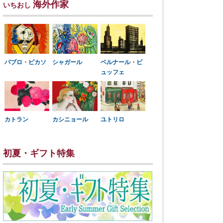
海外作家
いちおし
パブロ・ピカソ
シャガール
ベルナール・ビ
ュッフェ
カトラン
カシニョール
ユトリロ
初夏・ギフト特集