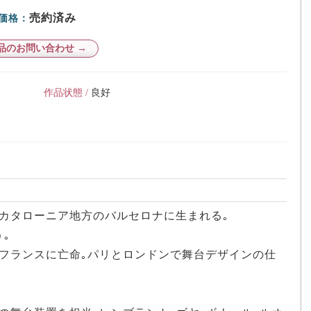
売約済み
価格：
品のお問い合わせ →
作品状態 /
良好
ン､カタローニア地方のバルセロナに生まれる｡
う｡
ち､フランスに亡命｡パリとロンドンで舞台デザインの仕