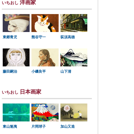
洋画家
いちおし
東郷青児
熊谷守一
荻須高徳
小磯良平
藤田嗣治
山下清
日本画家
いちおし
東山魁夷
片岡球子
加山又造