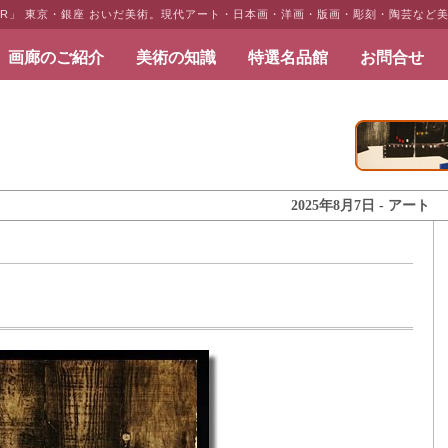
DESIR」 東京・銀座 おいだ美術。現代アート・日本画・洋画・版画・彫刻・陶芸な
画廊のご紹介
美術の知識
特選名品館
お問合せ
だ美術
2025年8月7日 - アートとイン