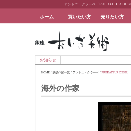
アントニ・クラーベ「PREDATEUR 
ホーム
買いたい方
売りたい方
絵画など美術品の販売と買取 | 東京・銀座 おい
6日 - 夏季休業のお知らせ
お知らせ
HOME
 / 
取扱作家一覧
 / 
アントニ・クラーベ
 / 
PREDATEUR DESIR
海外の作家