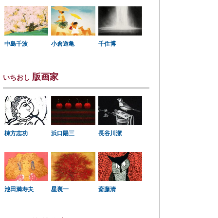
中島千波
小倉遊亀
千住博
版画家
いちおし
棟方志功
浜口陽三
長谷川潔
星襄一
池田満寿夫
斎藤清