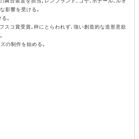
どの舞台装置を担当｡レンブラント､ゴヤ､ボナール､ルオ
な影響を受ける｡
ける｡
ユネフスコ賞受賞｡枠にとらわれず､強い創造的な造形意欲
｡
ーズの制作を始める｡