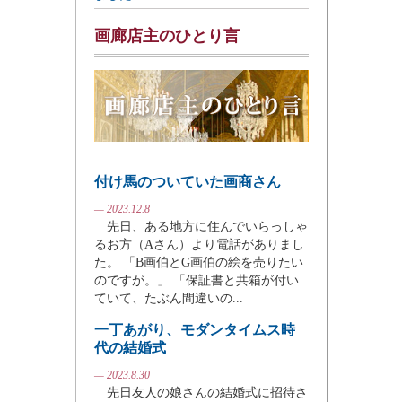
画廊店主のひとり言
付け馬のついていた画商さん
— 2023.12.8
先日、ある地方に住んでいらっしゃ
るお方（Aさん）より電話がありまし
た。 「B画伯とG画伯の絵を売りたい
のですが。」 「保証書と共箱が付い
ていて、たぶん間違いの...
一丁あがり、モダンタイムス時
代の結婚式
— 2023.8.30
先日友人の娘さんの結婚式に招待さ