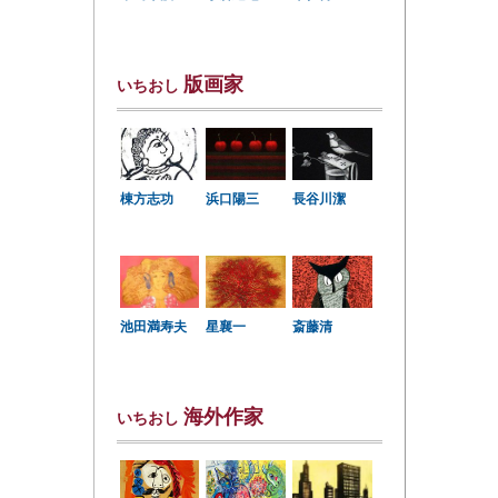
版画家
いちおし
棟方志功
浜口陽三
長谷川潔
星襄一
池田満寿夫
斎藤清
海外作家
いちおし