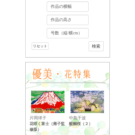
リセット
小野竹喬
片岡球子
中島千波
奥の細道句抄
花咲く富士（雍子監
醍醐桜（２）
り ...
修版）