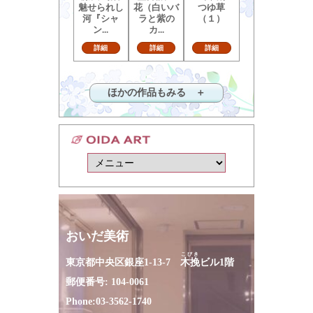
魅せられし
花（白いバ
つゆ草
河『シャ
ラと紫の
（１）
ン...
カ...
詳細
詳細
詳細
ほかの作品もみる ＋
おいだ美術
こびき
東京都中央区銀座1-13-7
木挽
ビル1階
郵便番号: 104-0061
Phone:
03-3562-1740