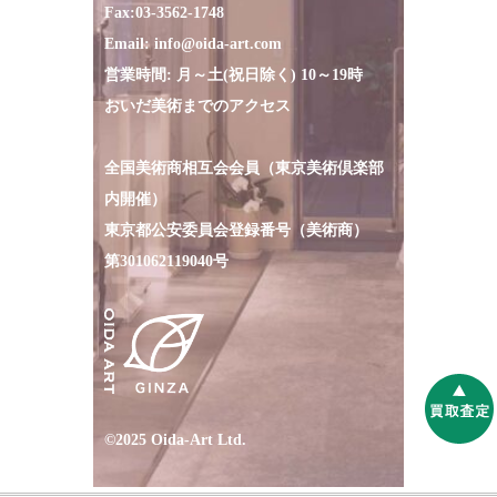
Fax:
03-3562-1748
Email:
info@oida-art.com
営業時間: 月～土(祝日除く) 10～19時
おいだ美術までのアクセス
全国美術商相互会会員（東京美術倶楽部
内開催）
東京都公安委員会登録番号（美術商）
第301062119040号
©2025 Oida-Art Ltd.