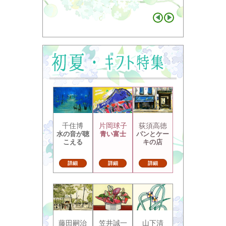
千住博
片岡球子
荻須高徳
水の音が聴
青い富士
パンとケー
こえる
キの店
詳細
詳細
詳細
藤田嗣治
笠井誠一
山下清