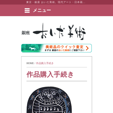
東京・銀座 おいだ美術。現代アート・日本画・洋画・版画・彫刻・陶芸など美術品の豊富な販売・買取実績ございます。
メニュー
絵画など美術品の販売と買取 | 東京・銀座 おいだ美術
HOME
 / 
作品購入手続き
作品購入手続き