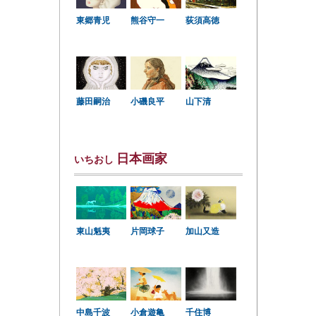
東郷青児
熊谷守一
荻須高徳
小磯良平
藤田嗣治
山下清
日本画家
いちおし
東山魁夷
片岡球子
加山又造
中島千波
小倉遊亀
千住博