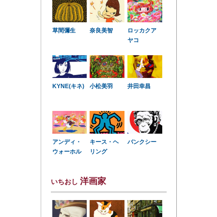
草間彌生
奈良美智
ロッカクア
ヤコ
KYNE(キネ)
小松美羽
井田幸昌
アンディ・
キース・ヘ
バンクシー
ウォーホル
リング
洋画家
いちおし