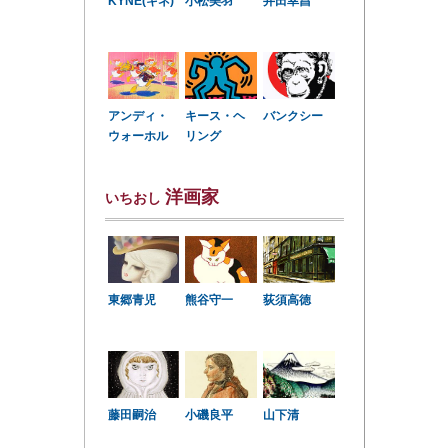
KYNE(キネ)
小松美羽
井田幸昌
アンディ・
キース・ヘ
バンクシー
ウォーホル
リング
洋画家
いちおし
東郷青児
熊谷守一
荻須高徳
小磯良平
藤田嗣治
山下清