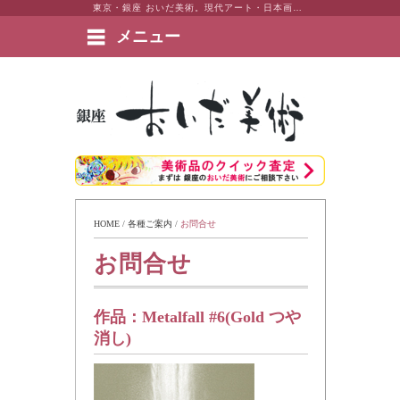
東京・銀座 おいだ美術。現代アート・日本画・洋画・版画・彫刻・陶芸など美術品の豊富な販売・買取実績ございます。
メニュー
絵画など美術品の販売と買取 | 東京・銀座 おいだ美術
HOME
 / 
各種ご案内
 / 
お問合せ
お問合せ
作品：
Metalfall #6(Gold つや
消し)