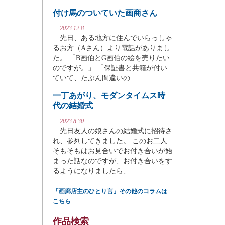
付け馬のついていた画商さん
— 2023.12.8
先日、ある地方に住んでいらっしゃ
るお方（Aさん）より電話がありまし
た。 「B画伯とG画伯の絵を売りたい
のですが。」 「保証書と共箱が付い
ていて、たぶん間違いの...
一丁あがり、モダンタイムス時
代の結婚式
— 2023.8.30
先日友人の娘さんの結婚式に招待さ
れ、参列してきました。 このお二人
そもそもはお見合いでお付き合いが始
まった話なのですが、お付き合いをす
るようになりましたら、...
「画廊店主のひとり言」その他のコラムは
こちら
作品検索