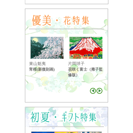
東山魁夷
片岡球子
中島千波
宵桜(新復刻画)
花咲く富士（雍子監
醍醐桜（２）
修版）