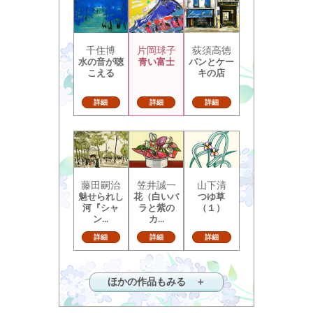
千住博
片岡球子
荻須高徳
水の音が聴
青い富士
パンとケー
こえる
キの店
詳細
詳細
詳細
藤田嗣治
笠井誠一
山下清
魅せられし
花（白いバ
つゆ草
河『シャ
ラと紫の
（１）
ン...
カ...
詳細
詳細
詳細
ほかの作品もみる ＋