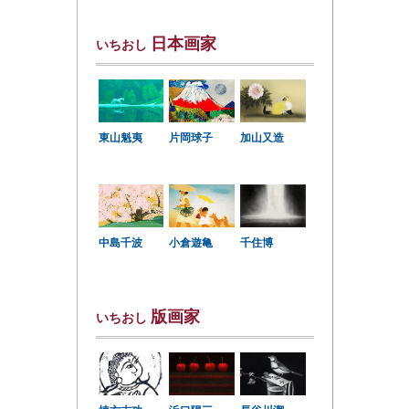
日本画家
いちおし
東山魁夷
片岡球子
加山又造
中島千波
小倉遊亀
千住博
版画家
いちおし