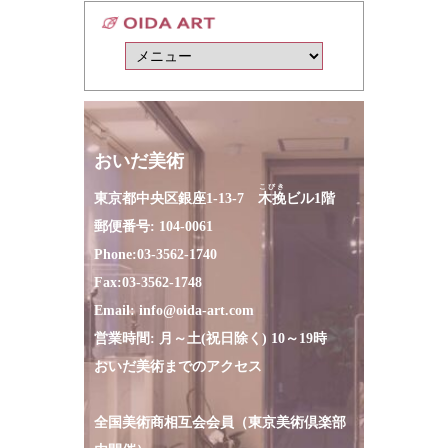
おいだ美術
こびき
東京都中央区銀座1-13-7
木挽
ビル1階
郵便番号: 104-0061
Phone:
03-3562-1740
Fax:
03-3562-1748
Email:
info@oida-art.com
営業時間: 月～土(祝日除く) 10～19時
おいだ美術までのアクセス
全国美術商相互会会員（東京美術倶楽部