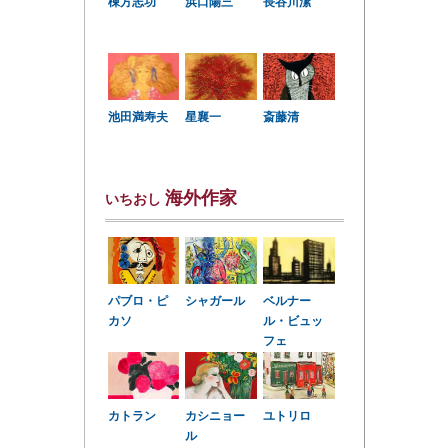
棟方志功
浜口陽三
長谷川潔
星襄一
池田満寿夫
斎藤清
海外作家
いちおし
パブロ・ピ
シャガール
ベルナー
カソ
ル・ビュッ
フェ
カトラン
カシニョー
ユトリロ
ル