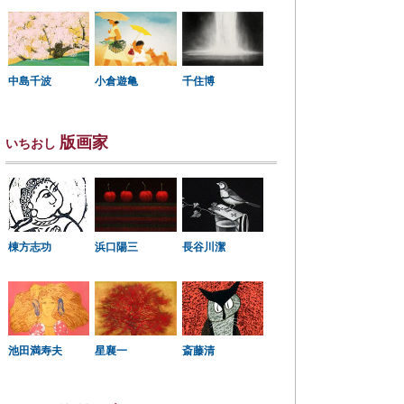
中島千波
小倉遊亀
千住博
版画家
いちおし
棟方志功
浜口陽三
長谷川潔
星襄一
池田満寿夫
斎藤清