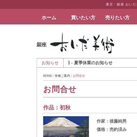
東京・銀座 おい
ホーム
買いたい方
売りたい方
絵画など美術品の販売と買取 | 東京・銀座 おい
2026年8月6日 - 夏季休業のお知らせ
お知らせ
HOME
 / 
各種ご案内
 / 
お問合せ
お問合せ
作品：
初秋
作家：
後藤純男
価格：
売約済み