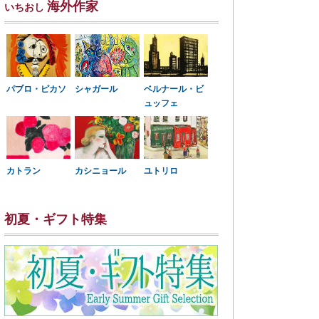
海外作家
いちおし
パブロ・ピカソ
シャガール
ベルナール・ビ
ュッフェ
カトラン
カシニョール
ユトリロ
初夏・ギフト特集