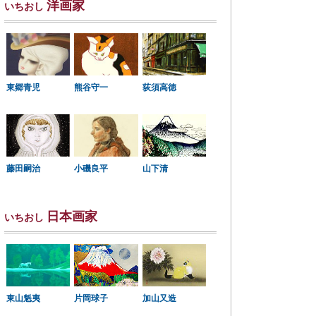
洋画家
いちおし
東郷青児
熊谷守一
荻須高徳
小磯良平
藤田嗣治
山下清
日本画家
いちおし
東山魁夷
片岡球子
加山又造