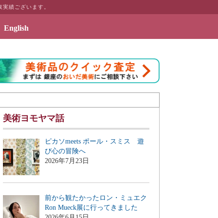
取実績ございます。
English
月7日 - アートとインテリアのギャラリーページ「絵画のある暮らしを」
美術ヨモヤマ話
ピカソmeets ポール・スミス 遊
び心の冒険へ
2026年7月23日
前から観たかったロン・ミュエク
Ron Mueck展に行ってきました
2026年6月15日