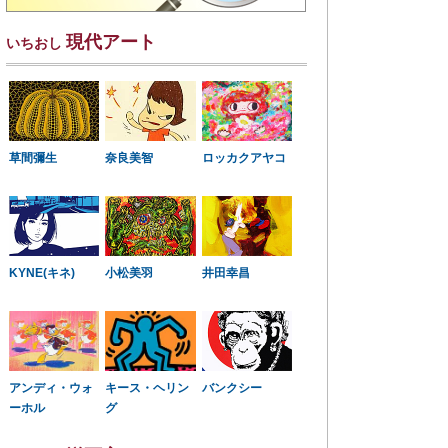
現代アート
いちおし
草間彌生
奈良美智
ロッカクアヤコ
KYNE(キネ)
小松美羽
井田幸昌
アンディ・ウォ
キース・ヘリン
バンクシー
ーホル
グ