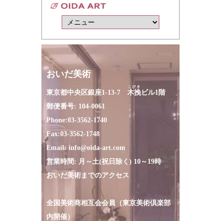
おいだ美術
こびき
東京都中央区銀座1-13-7
木挽
ビル1階
郵便番号: 104-0061
Phone:
03-3562-1740
Fax:
03-3562-1748
Email:
info@oida-art.com
営業時間: 月～土(祝日除く) 10～19時
おいだ美術までのアクセス
全国美術商相互会会員（東京美術倶楽部
内開催）