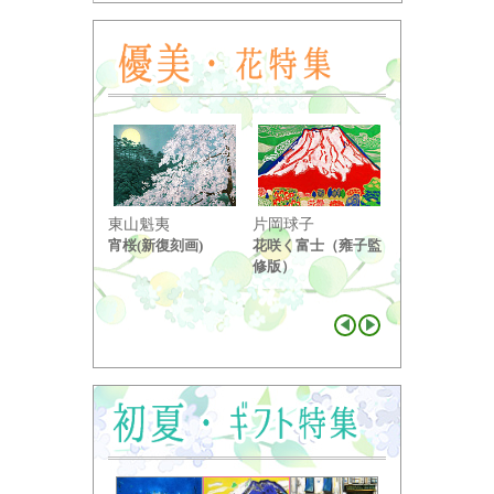
東山魁夷
片岡球子
中島千波
宵桜(新復刻画)
花咲く富士（雍子監
醍醐桜（２）
修版）