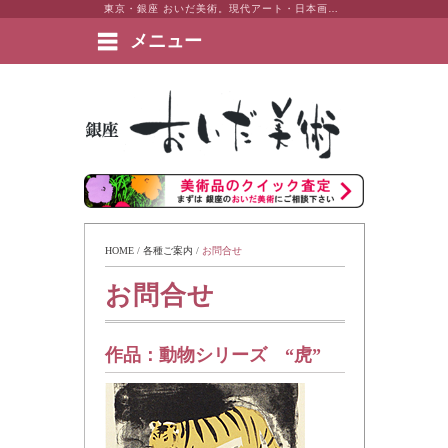
東京・銀座 おいだ美術。現代アート・日本画・洋画・版画・彫刻・陶芸など美術品の豊富な販売・買取実績ございます。
メニュー
絵画など美術品の販売と買取 | 東京・銀座 おいだ美術
HOME
 / 
各種ご案内
 / 
お問合せ
お問合せ
作品：
動物シリーズ “虎”