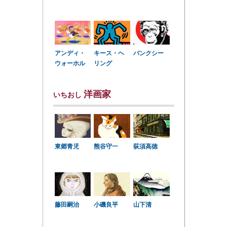
アンディ・
キース・ヘ
バンクシー
ウォーホル
リング
洋画家
いちおし
東郷青児
熊谷守一
荻須高徳
小磯良平
藤田嗣治
山下清