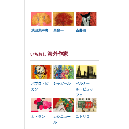
星襄一
池田満寿夫
斎藤清
海外作家
いちおし
パブロ・ピ
シャガール
ベルナー
カソ
ル・ビュッ
フェ
カトラン
カシニョー
ユトリロ
ル