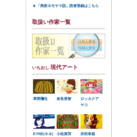
➧
「美術ヨモヤマ話」読者登録はこちら
取扱い作家一覧
現代アート
いちおし
草間彌生
奈良美智
ロッカクア
ヤコ
KYNE(キネ)
小松美羽
井田幸昌