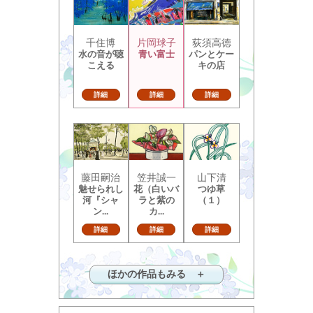
千住博
片岡球子
荻須高徳
水の音が聴
青い富士
パンとケー
こえる
キの店
詳細
詳細
詳細
藤田嗣治
笠井誠一
山下清
魅せられし
花（白いバ
つゆ草
河『シャ
ラと紫の
（１）
ン...
カ...
詳細
詳細
詳細
ほかの作品もみる ＋