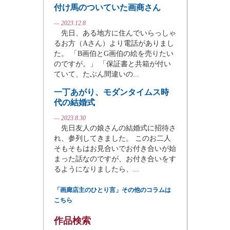
付け馬のついていた画商さん
— 2023.12.8
先日、ある地方に住んでいらっしゃ
るお方（Aさん）より電話がありまし
た。 「B画伯とG画伯の絵を売りたい
のですが。」 「保証書と共箱が付い
ていて、たぶん間違いの...
一丁あがり、モダンタイムス時
代の結婚式
— 2023.8.30
先日友人の娘さんの結婚式に招待さ
れ、参列してきました。 このお二人
そもそもはお見合いでお付き合いが始
まった話なのですが、お付き合いをす
るようになりましたら、...
「画廊店主のひとり言」その他のコラムは
こちら
作品検索