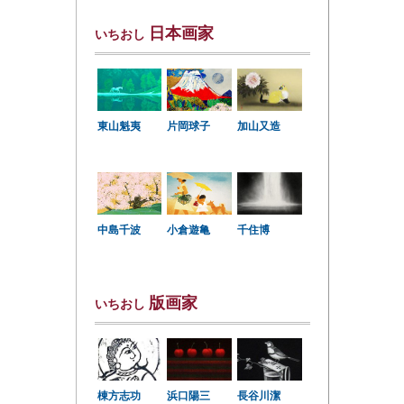
日本画家
いちおし
東山魁夷
片岡球子
加山又造
中島千波
小倉遊亀
千住博
版画家
いちおし
棟方志功
浜口陽三
長谷川潔