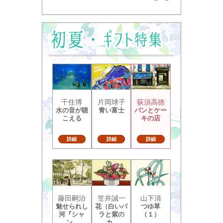
千住博
片岡球子
荻須高徳
水の音が聴
青い富士
パンとケー
こえる
キの店
詳細
詳細
詳細
藤田嗣治
笠井誠一
山下清
魅せられし
花（白いバ
つゆ草
河『シャ
ラと紫の
（１）
ン...
カ...