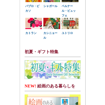
パブロ・ピ
シャガール
ベルナー
カソ
ル・ビュッ
フェ
カトラン
カシニョー
ユトリロ
ル
初夏・ギフト特集
NEW!
絵画のある暮らしを