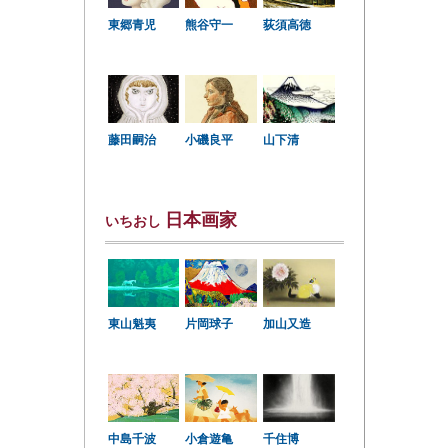
東郷青児
熊谷守一
荻須高徳
小磯良平
藤田嗣治
山下清
日本画家
いちおし
東山魁夷
片岡球子
加山又造
中島千波
小倉遊亀
千住博