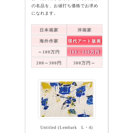
の名品を、お値打ち価格でお求め
になれます。
日本画家
洋画家
海外作家
現代アート版画
彫刻
～100万円
100～200万円
200～300円
300万円～
Untitled (Lembark L・4)