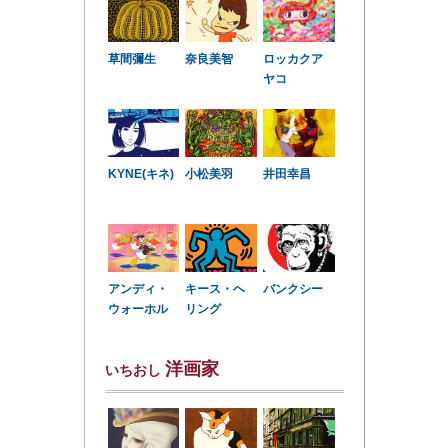
草間彌生
奈良美智
ロッカクア
ヤコ
KYNE(キネ)
小松美羽
井田幸昌
アンディ・
キース・ヘ
バンクシー
ウォーホル
リング
洋画家
いちおし