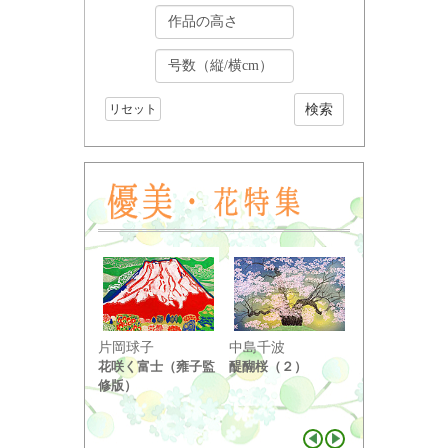
リセット
小野竹喬
片岡球子
中島千波
奥の細道句抄
花咲く富士（雍子監
醍醐桜（２）
り ...
修版）