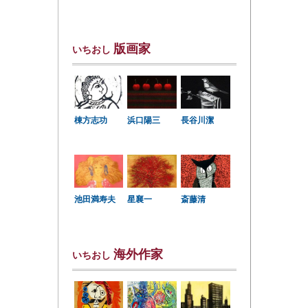
版画家
いちおし
棟方志功
浜口陽三
長谷川潔
星襄一
池田満寿夫
斎藤清
海外作家
いちおし