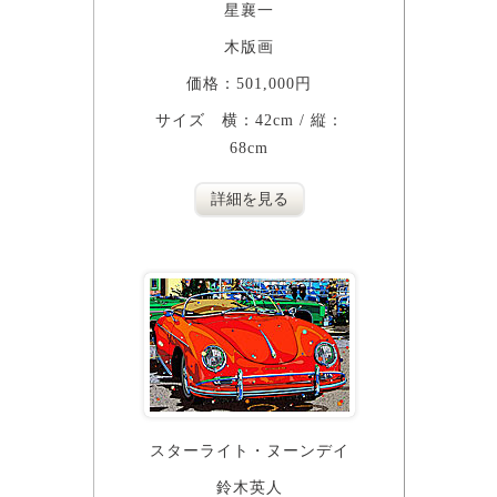
星襄一
木版画
価格：501,000円
サイズ 横：42cm / 縦：
68cm
詳細を見る
スターライト・ヌーンデイ
鈴木英人