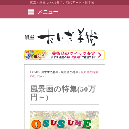
東京・銀座 おいだ美術。現代アート・日本画・洋画・版画・彫刻・陶芸など美術品の豊富な販売・買取実績ございます。
メニュー
絵画など美術品の販売と買取 | 東京・銀座 おいだ美術
HOME
 / 
おすすめ特集
 / 
風景画の特集
 / 
風景画の特集
(50万円～)
風景画の特集(50万
円～)