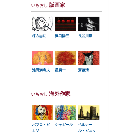
版画家
いちおし
棟方志功
浜口陽三
長谷川潔
星襄一
池田満寿夫
斎藤清
海外作家
いちおし
パブロ・ピ
シャガール
ベルナー
カソ
ル・ビュッ