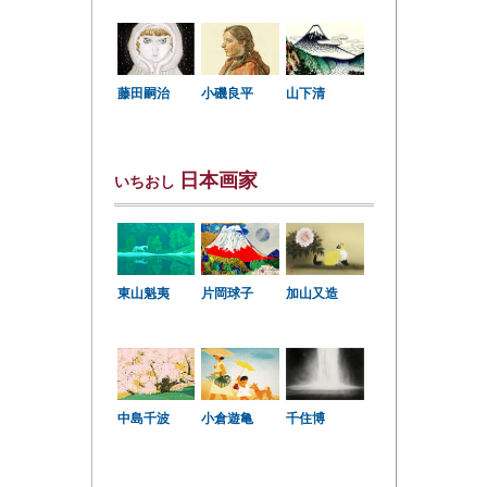
小磯良平
藤田嗣治
山下清
日本画家
いちおし
東山魁夷
片岡球子
加山又造
中島千波
小倉遊亀
千住博