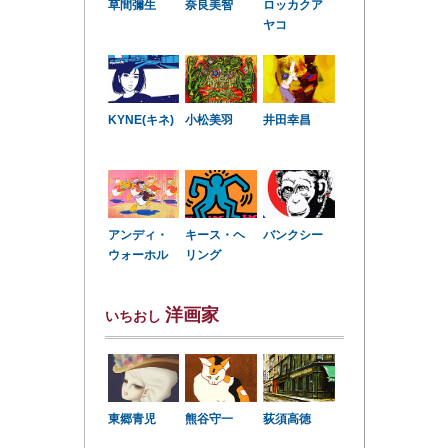
草間彌生
奈良美智
ロッカクア
ヤコ
KYNE(キネ)
小松美羽
井田幸昌
アンディ・
キース・ヘ
バンクシー
ウォーホル
リング
洋画家
いちおし
東郷青児
熊谷守一
荻須高徳