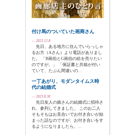
付け馬のついていた画商さん
— 2023.12.8
先日、ある地方に住んでいらっしゃ
るお方（Aさん）より電話がありまし
た。 「B画伯とG画伯の絵を売りたい
のですが。」 「保証書と共箱が付い
ていて、たぶん間違いの...
一丁あがり、モダンタイムス時
代の結婚式
— 2023.8.30
先日友人の娘さんの結婚式に招待さ
れ、参列してきました。 このお二人
そもそもはお見合いでお付き合いが始
まった話なのですが、お付き合いをす
るようになりましたら、...