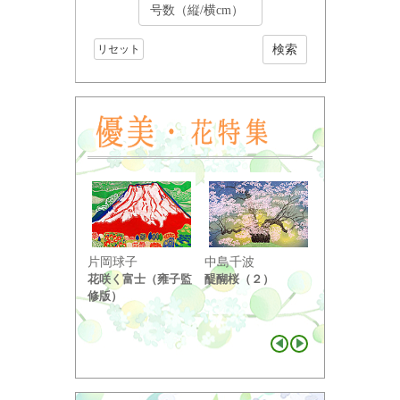
リセット
小野竹喬
片岡球子
中島千波
奥の細道句抄
花咲く富士（雍子監
醍醐桜（２）
り ...
修版）