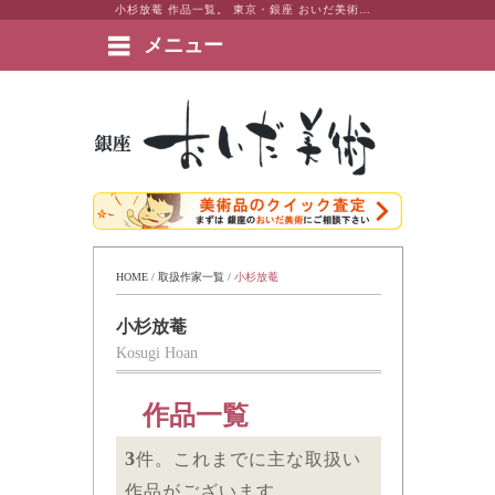
小杉放菴 作品一覧。 東京・銀座 おいだ美術。現代アート・日本画・洋画・版画・彫刻・陶芸など美術品の豊富な販売・買取実績ございます。
メニュー
絵画など美術品の販売と買取 | 東京・銀座 おいだ美術
HOME
 / 
取扱作家一覧
 / 
小杉放菴
小杉放菴
Kosugi Hoan
作品一覧
3
件。これまでに主な取扱い
作品がございます。