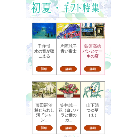
千住博
片岡球子
荻須高徳
水の音が聴
青い富士
パンとケー
こえる
キの店
詳細
詳細
詳細
藤田嗣治
笠井誠一
山下清
魅せられし
花（白いバ
つゆ草
河『シャ
ラと紫の
（１）
ン...
カ...
詳細
詳細
詳細