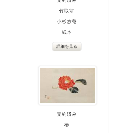
売約済み
竹取翁
小杉放菴
紙本
詳細を見る
売約済み
椿