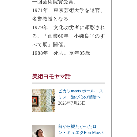
一回芸術院賞受賞。
1971年 東京芸術大学を退官、
名誉教授となる。
1979年 文化功労者に顕彰され
る。「画業60年 小磯良平のす
べて展」開催。
1988年 死去。享年85歳
美術ヨモヤマ話
ピカソmeets ポール・ス
ミス 遊び心の冒険へ
2026年7月23日
前から観たかったロ
ン・ミュエクRon Mueck