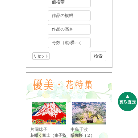
リセット
小野竹喬
片岡球子
中島千波
奥の細道句抄
花咲く富士（雍子監
醍醐桜（２）