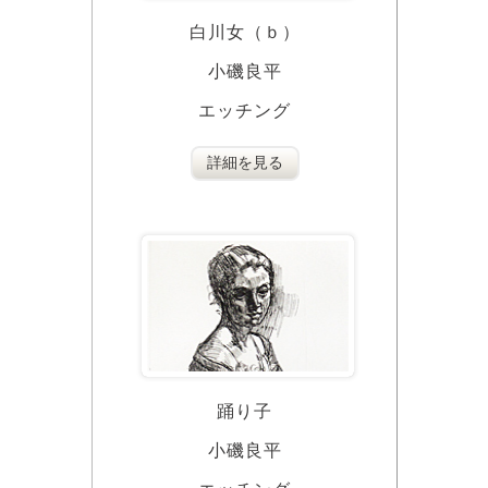
白川女（ｂ）
小磯良平
エッチング
詳細を見る
踊り子
小磯良平