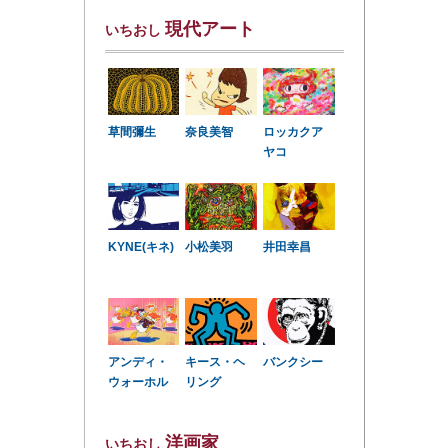
現代アート
いちおし
草間彌生
奈良美智
ロッカクア
ヤコ
KYNE(キネ)
小松美羽
井田幸昌
アンディ・
キース・ヘ
バンクシー
ウォーホル
リング
洋画家
いちおし