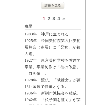
詳細を見る
1
2
3
4
»
略歴
1903年 神戸に生まれる
1925年 帝国美術院第六回美術
展覧会（帝展）に「兄妹」が初
入選。
1927年 東京美術学校を首席で
卒業。卒業制作は「彼の休息」
「自画像」。
1928年 渡仏。「裁縫女」が第
13回帝展で特選となる。
1936年 新制作派協会を結成。
1942年 「娘子関を征く」が第