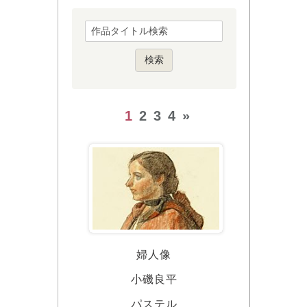
1
2
3
4
»
婦人像
小磯良平
パステル