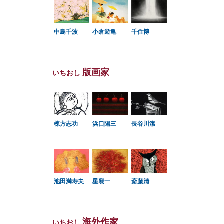
中島千波
小倉遊亀
千住博
版画家
いちおし
棟方志功
浜口陽三
長谷川潔
星襄一
池田満寿夫
斎藤清
海外作家
いちおし