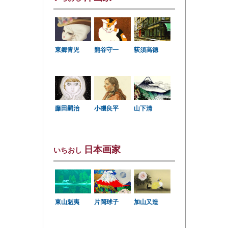
東郷青児
熊谷守一
荻須高徳
小磯良平
藤田嗣治
山下清
日本画家
いちおし
東山魁夷
片岡球子
加山又造