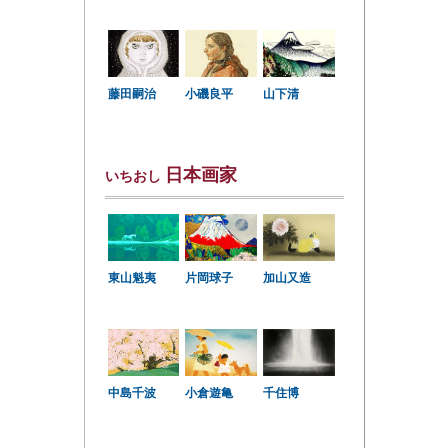
小磯良平
藤田嗣治
山下清
日本画家
いちおし
東山魁夷
片岡球子
加山又造
中島千波
小倉遊亀
千住博