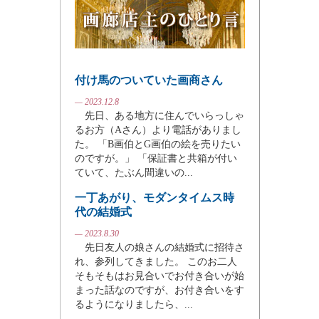
付け馬のついていた画商さん
— 2023.12.8
先日、ある地方に住んでいらっしゃ
るお方（Aさん）より電話がありまし
た。 「B画伯とG画伯の絵を売りたい
のですが。」 「保証書と共箱が付い
ていて、たぶん間違いの...
一丁あがり、モダンタイムス時
代の結婚式
— 2023.8.30
先日友人の娘さんの結婚式に招待さ
れ、参列してきました。 このお二人
そもそもはお見合いでお付き合いが始
まった話なのですが、お付き合いをす
るようになりましたら、...