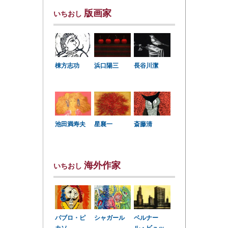
版画家
いちおし
棟方志功
浜口陽三
長谷川潔
星襄一
池田満寿夫
斎藤清
海外作家
いちおし
パブロ・ピ
シャガール
ベルナー