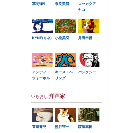
草間彌生
奈良美智
ロッカクア
ヤコ
KYNE(キネ)
小松美羽
井田幸昌
アンディ・
キース・ヘ
バンクシー
ウォーホル
リング
洋画家
いちおし
東郷青児
熊谷守一
荻須高徳