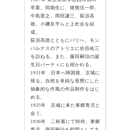
卒業。同期生に、猪熊弦一郎、
牛島憲之、岡田謙三、荻須高
徳、小磯良平らと上杜会を結
成。
荻須高徳とともにパリへ。モン
パルナスのアトリエに佐伯祐三
を訪ねる。また、藤田嗣治の誕
生日パーティにも招かれる。
1931年 日本へ帰国後、京城に
帰る。自然を単純な形態にした
抽象的な作風の作品制作をはじ
める。
1935年 京城に来た東郷青児と
会う。
1936年 二科展にて特待。東郷
青児、藤田嗣治を顧問として九