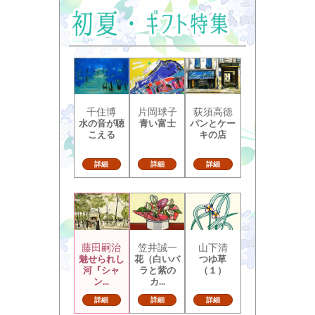
千住博
片岡球子
荻須高徳
水の音が聴
青い富士
パンとケー
こえる
キの店
詳細
詳細
詳細
藤田嗣治
笠井誠一
山下清
魅せられし
花（白いバ
つゆ草
河『シャ
ラと紫の
（１）
ン...
カ...
詳細
詳細
詳細