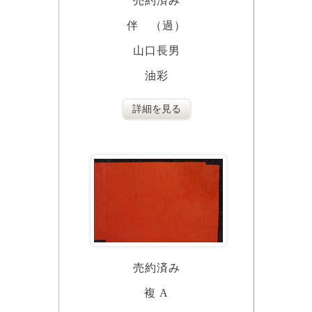
売約済み
伴 （過）
山口長男
油彩
詳細を見る
売約済み
複 A