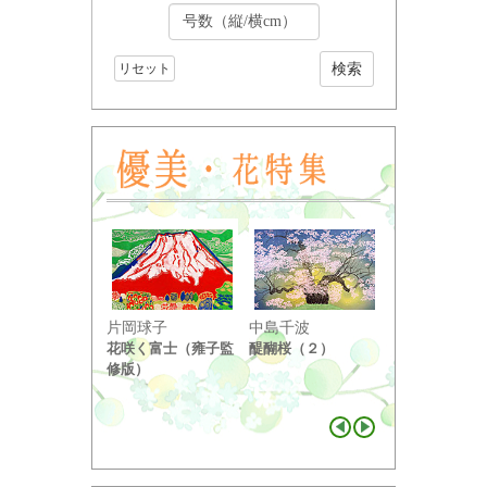
リセット
小野竹喬
片岡球子
中島千波
奥の細道句抄
花咲く富士（雍子監
醍醐桜（２）
り ...
修版）