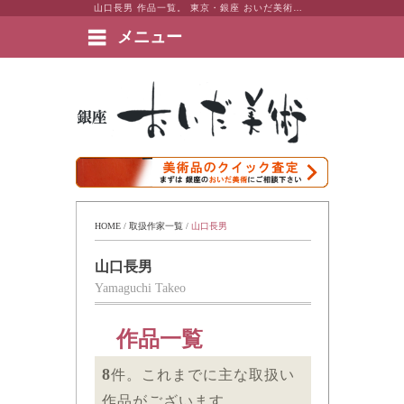
山口長男 作品一覧。 東京・銀座 おいだ美術。現代アート・日本画・洋画・版画・彫刻・陶芸など美術品の豊富な販売・買取実績ございます。
メニュー
絵画など美術品の販売と買取 | 東京・銀座 おいだ美術
HOME
 / 
取扱作家一覧
 / 
山口長男
山口長男
Yamaguchi Takeo
作品一覧
8
件。これまでに主な取扱い
作品がございます。