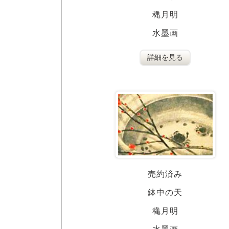
穐月明
水墨画
詳細を見る
売約済み
鉢中の天
穐月明