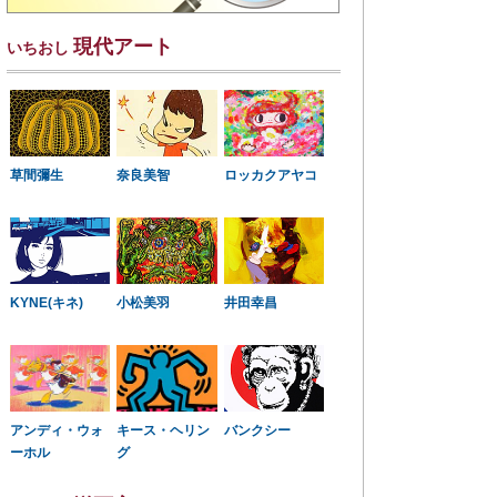
現代アート
いちおし
草間彌生
奈良美智
ロッカクアヤコ
KYNE(キネ)
小松美羽
井田幸昌
アンディ・ウォ
キース・ヘリン
バンクシー
ーホル
グ