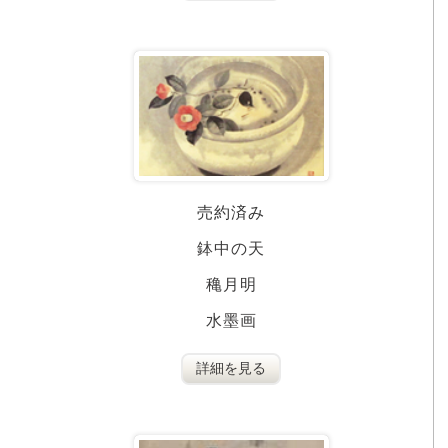
売約済み
鉢中の天
穐月明
水墨画
詳細を見る