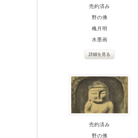
売約済み
野の佛
穐月明
水墨画
詳細を見る
売約済み
野の佛