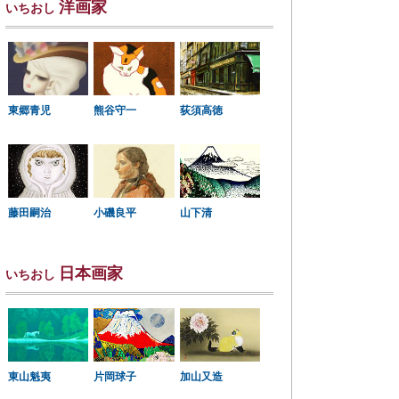
洋画家
いちおし
東郷青児
熊谷守一
荻須高徳
小磯良平
藤田嗣治
山下清
日本画家
いちおし
東山魁夷
片岡球子
加山又造