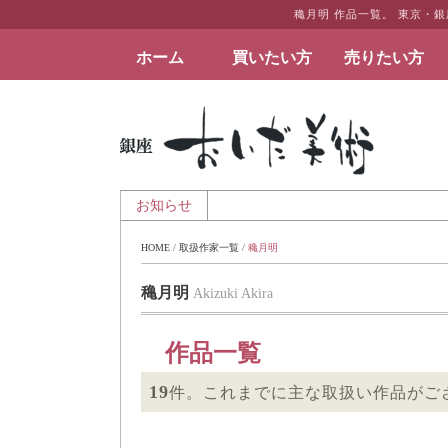
穐月明 作品一覧。 東京・
ホーム
買いたい方
売りたい方
絵画など美術品の販売と買取 | 東京・銀座 おい
夏季休業のお知らせ
お知らせ
HOME
 / 
取扱作家一覧
 / 
穐月明
穐月明
Akizuki Akira
作品一覧
19
件。これまでに主な取扱い作品がご