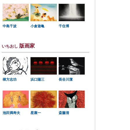
中島千波
小倉遊亀
千住博
版画家
いちおし
棟方志功
浜口陽三
長谷川潔
星襄一
池田満寿夫
斎藤清