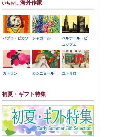
海外作家
いちおし
パブロ・ピカソ
シャガール
ベルナール・ビ
ュッフェ
カトラン
カシニョール
ユトリロ
初夏・ギフト特集