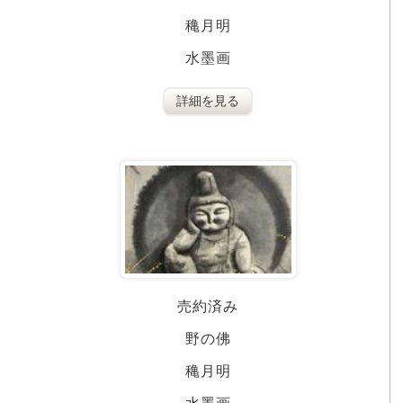
穐月明
水墨画
詳細を見る
売約済み
野の佛
穐月明