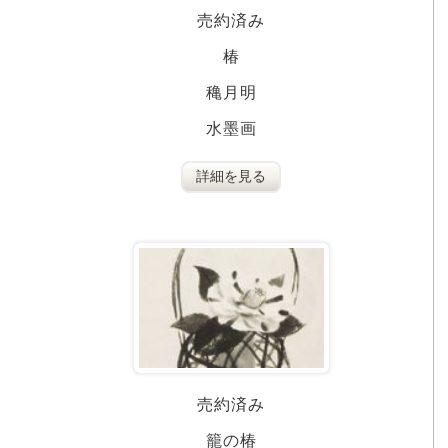
売約済み
椿
穐月明
水墨画
詳細を見る
売約済み
籠の椿