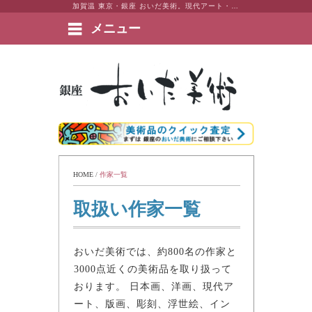
加賀温 東京・銀座 おいだ美術。現代アート・日本画・洋画・版画・彫刻・陶芸など美術品の豊富な販売・買取実績ございます。
メニュー
絵画など美術品の販売と買取 | 東京・銀座 おいだ美術
HOME
 / 
作家一覧
取扱い作家一覧
おいだ美術では、約800名の作家と
3000点近くの美術品を取り扱って
おります。 日本画、洋画、現代ア
ート、版画、彫刻、浮世絵、イン