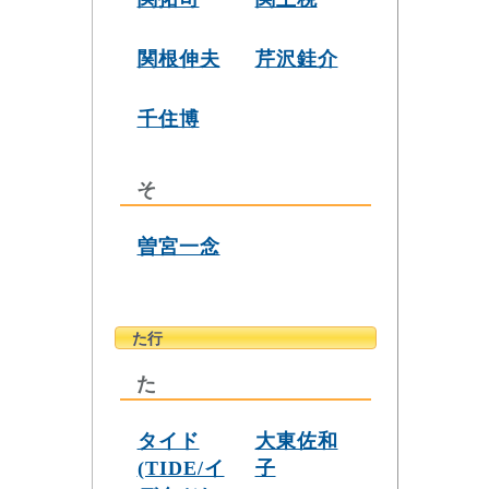
関根伸夫
芹沢銈介
千住博
そ
曽宮一念
た行
た
タイド
大東佐和
(TIDE/イ
子