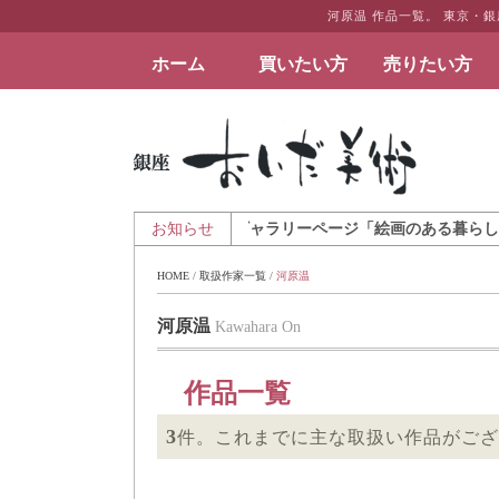
河原温 作品一覧。 東京・
ホーム
買いたい方
売りたい方
絵画など美術品の販売と買取 | 東京・銀座 おい
日 - アートとインテリアのギャラリーページ「絵画のある暮らしを」を公開
お知らせ
HOME
 / 
取扱作家一覧
 / 
河原温
河原温
Kawahara On
作品一覧
3
件。これまでに主な取扱い作品がござ