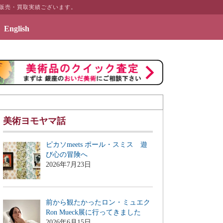
な販売・買取実績ございます。
English
2019年7月3日 - エッセイ「画商のこぼれ話」
美術ヨモヤマ話
ピカソmeets ポール・スミス 遊
び心の冒険へ
2026年7月23日
前から観たかったロン・ミュエク
Ron Mueck展に行ってきました
2026年6月15日