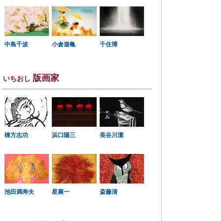
中島千波
小倉遊亀
千住博
版画家
いちおし
棟方志功
浜口陽三
長谷川潔
星襄一
池田満寿夫
斎藤清