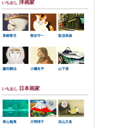
洋画家
いちおし
東郷青児
熊谷守一
荻須高徳
小磯良平
藤田嗣治
山下清
日本画家
いちおし
東山魁夷
片岡球子
加山又造