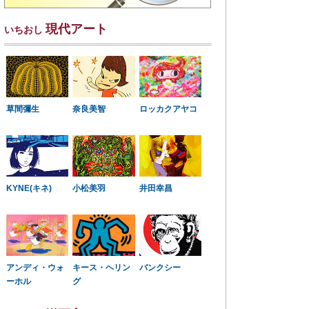
現代アート
いちおし
草間彌生
奈良美智
ロッカクアヤコ
KYNE(キネ)
小松美羽
井田幸昌
アンディ・ウォ
キース・ヘリン
バンクシー
ーホル
グ