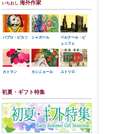
海外作家
いちおし
パブロ・ピカソ
シャガール
ベルナール・ビ
ュッフェ
カトラン
カシニョール
ユトリロ
初夏・ギフト特集