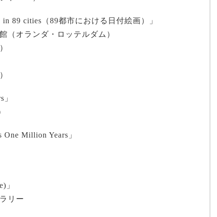
tings in 89 cities（89都市における日付絵画）」
館（オランダ・ロッテルダム）
）
）
rs」
）
 One Million Years」
me)」
ラリー